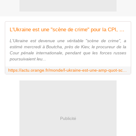
L'Ukraine est une "scène de crime" pour la CPI, combats à Marioupol
L'Ukraine est devenue une véritable "scène de crime", a
estimé mercredi à Boutcha, près de Kiev, le procureur de la
Cour pénale internationale, pendant que les forces russes
poursuivaient leu...
https://actu.orange.fr/monde/l-ukraine-est-une-amp-quot-scene-de-crime-amp-quot-pour-la-cpi-combats-a-marioupol-CNT000001LyHjD.html
Publicité