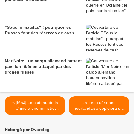
"Sous le matelas" : pourquoi les
Russes font des réserves de cash
Mer Noire : un cargo allemand battant
pavillon libérien attaqué par des
drones russes
< [MàJ] Le cadeau de la
La force aérienne
Chine à une ministre
néerlandaise déploiera ses
israélienne ne comportait
drones MQ-9A Reaper
pas de dispositif
dans les Caraïbes >
d'espionnage
Hébergé par Overblog