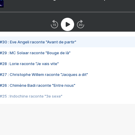
#30 : Eve Angeli raconte "Avant de partir"
#29 : MC Solaar raconte "Bouge de là"
28 : Lorie raconte "Je vais vite"
#27 : Christophe Willem raconte "Jacques a dit"
#26 : Chimène Badi raconte "Entre nous"
#25 : Indochine raconte "3e sexe"
#24 : Zaho raconte "C'est chelou"
#23 : Patrick Bruel raconte "Au café des délices"
#22 : Kyo raconte "Le chemin"