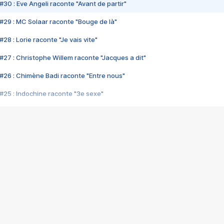
#30 : Eve Angeli raconte "Avant de partir"
#29 : MC Solaar raconte "Bouge de là"
28 : Lorie raconte "Je vais vite"
#27 : Christophe Willem raconte "Jacques a dit"
#26 : Chimène Badi raconte "Entre nous"
#25 : Indochine raconte "3e sexe"
#24 : Zaho raconte "C'est chelou"
#23 : Patrick Bruel raconte "Au café des délices"
#22 : Kyo raconte "Le chemin"
#21 : Nolwenn Leroy raconte "Cassé"
#20 : Patrick Hernandez raconte "Born to be alive"
#19 : Lorie raconte "Près de moi"
#18 : Michael Jones raconte "A nos actes manqués" (avec Jean-Jacque