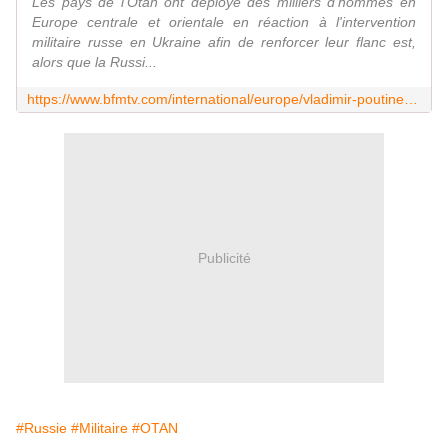
Les pays de l'Otan ont déployé des milliers d'hommes en
Europe centrale et orientale en réaction à l'intervention
militaire russe en Ukraine afin de renforcer leur flanc est,
alors que la Russi...
https://www.bfmtv.com/international/europe/vladimir-poutine-etudie-des-deploiements-militaires-pour-repondre-a-ceux-de-l-otan_AD-202203110315.html
Publicité
#Russie
#Militaire
#OTAN