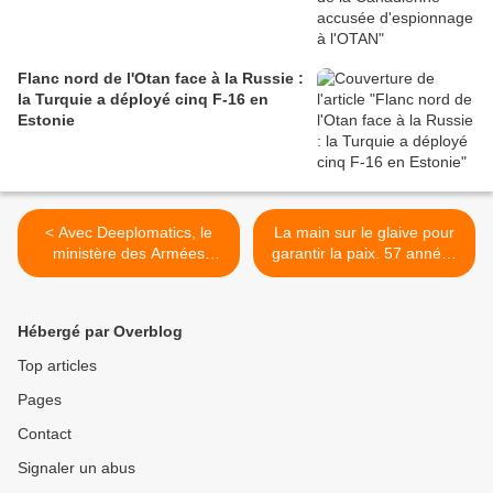
Flanc nord de l'Otan face à la Russie :
la Turquie a déployé cinq F-16 en
Estonie
< Avec Deeplomatics, le
La main sur le glaive pour
ministère des Armées
garantir la paix. 57 années
ajoute une autre corde à
d'alerte nucléaire dans les
son arc pour la lutte anti-
Forces aériennes
drones
stratégiques >
Hébergé par Overblog
Top articles
Pages
Contact
Signaler un abus