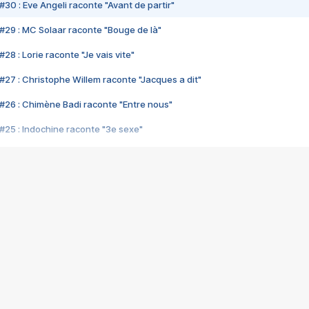
#30 : Eve Angeli raconte "Avant de partir"
#29 : MC Solaar raconte "Bouge de là"
28 : Lorie raconte "Je vais vite"
#27 : Christophe Willem raconte "Jacques a dit"
#26 : Chimène Badi raconte "Entre nous"
#25 : Indochine raconte "3e sexe"
#24 : Zaho raconte "C'est chelou"
#23 : Patrick Bruel raconte "Au café des délices"
#22 : Kyo raconte "Le chemin"
#21 : Nolwenn Leroy raconte "Cassé"
#20 : Patrick Hernandez raconte "Born to be alive"
#19 : Lorie raconte "Près de moi"
#18 : Michael Jones raconte "A nos actes manqués" (avec Jean-Jacque