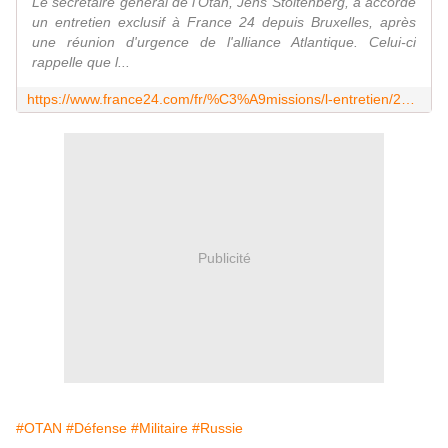
Le secrétaire général de l'Otan, Jens Stoltenberg, a accordé
un entretien exclusif à France 24 depuis Bruxelles, après
une réunion d'urgence de l'alliance Atlantique. Celui-ci
rappelle que l...
https://www.france24.com/fr/%C3%A9missions/l-entretien/20220304-jens-stoltenberg-l-otan-doit-montrer-%C3%A0-moscou-que-nous-sommes-pr%C3%AAts-%C3%A0-d%C3%A9fendre-nos-alli%C3%A9s
Publicité
#OTAN
#Défense
#Militaire
#Russie