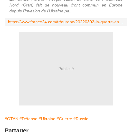
Nord (Otan) fait de nouveau front commun en Europe
depuis l'invasion de l'Ukraine pa...
https://www.france24.com/fr/europe/20220302-la-guerre-en-ukraine-va-t-elle-permettre-un-renouveau-de-l-otan
Publicité
#OTAN
#Défense
#Ukraine
#Guerre
#Russie
Partager