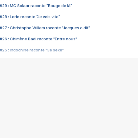
#29 : MC Solaar raconte "Bouge de là"
28 : Lorie raconte "Je vais vite"
#27 : Christophe Willem raconte "Jacques a dit"
#26 : Chimène Badi raconte "Entre nous"
#25 : Indochine raconte "3e sexe"
#24 : Zaho raconte "C'est chelou"
#23 : Patrick Bruel raconte "Au café des délices"
#22 : Kyo raconte "Le chemin"
#21 : Nolwenn Leroy raconte "Cassé"
#20 : Patrick Hernandez raconte "Born to be alive"
#19 : Lorie raconte "Près de moi"
#18 : Michael Jones raconte "A nos actes manqués" (avec Jean-Jacque