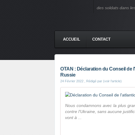
des soldats dans le
ACCUEIL
CONTACT
OTAN : Déclaration du Conseil de l'a
Russie
24 Février 2022
, Rédigé par (voir l'article)
Nous condamnons avec la plus grand
contre l'Ukraine, sans aucune justif
vont à ...