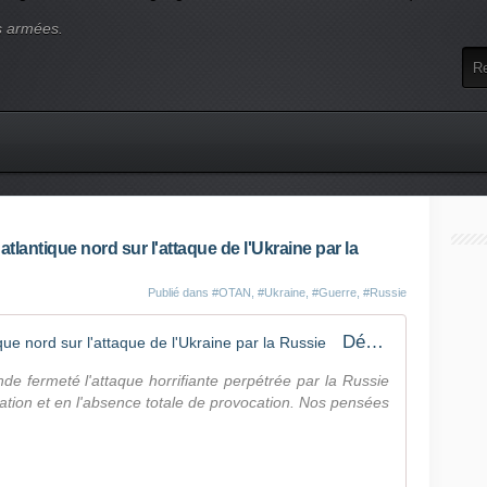
s armées.
tlantique nord sur l'attaque de l'Ukraine par la
Publié dans
#OTAN
,
#Ukraine
,
#Guerre
,
#Russie
Déclaration du Conseil de l'atlantique nord sur l'attaque de l'Ukraine par la Russie
e fermeté l'attaque horrifiante perpétrée par la Russie
ication et en l'absence totale de provocation. Nos pensées