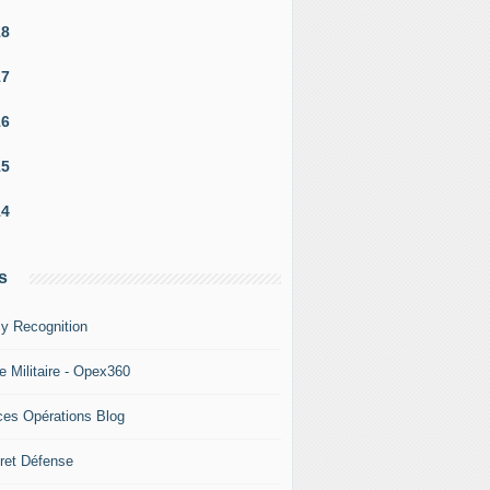
18
17
16
15
14
s
y Recognition
e Militaire - Opex360
ces Opérations Blog
ret Défense