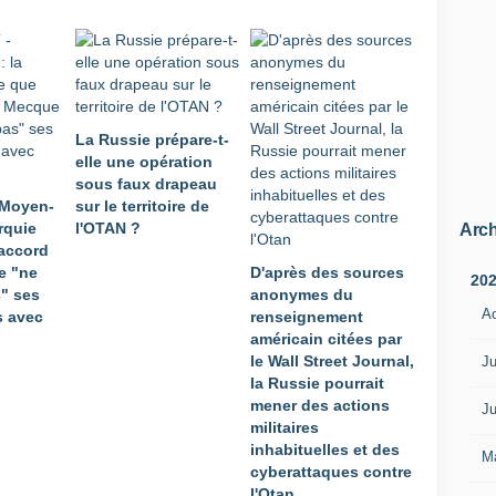
La Russie prépare-t-
elle une opération
sous faux drapeau
 Moyen-
sur le territoire de
urquie
l'OTAN ?
Arch
'accord
e "ne
D'après des sources
20
s" ses
anonymes du
A
 avec
renseignement
américain citées par
le Wall Street Journal,
Ju
la Russie pourrait
mener des actions
Ju
militaires
inhabituelles et des
M
cyberattaques contre
l'Otan