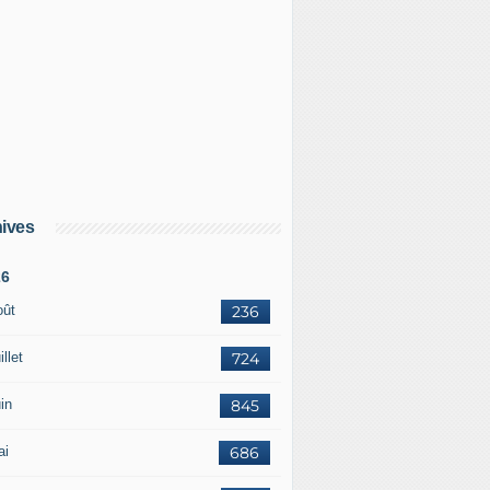
ives
26
oût
236
illet
724
in
845
ai
686