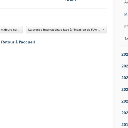
Av
M
Fé
La marine sud-coréenne découvre des défauts majeurs sur 3 de ses sous-marins Type 214 allemands
La presse internationale face à l'invasion de l'Ukraine et les sanctions contre la Russie
Ja
Retour à l'accueil
20
20
20
20
20
20
20