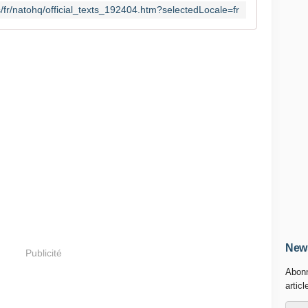
s/fr/natohq/official_texts_192404.htm?selectedLocale=fr
News
Publicité
Abonn
articl