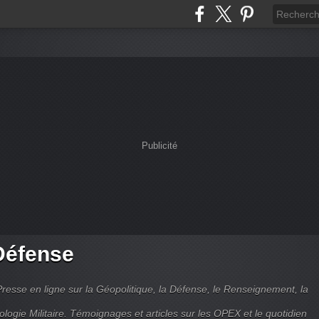
Publicité
Défense
Presse en ligne sur la Géopolitique, la Défense, le Renseignement, la
ologie Militaire. Témoignages et articles sur les OPEX et le quotidien