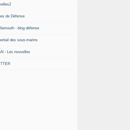
xelles2
nes de Défense
Mamouth - blog défense
portail des sous-marins
N - Les nouvelles
ITTER