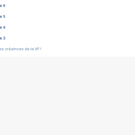
e 6
e 5
e 4
e 3
s créatrices de la VF !
e 2
e 1
e Mektoub My Love arrive enfin ! Rencontre avec Shaïn Boumedine et Sal
i : après Toni en famille
elle réalise le bouleversant Dites lui que je l'aime
ais ! Rencontre autour de Vie privée de Rebecca Zlotowski
 de Marguerite, Grave... Rencontre avec Ella Rumpf