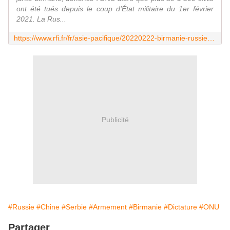
ont été tués depuis le coup d'État militaire du 1er février
2021. La Rus...
https://www.rfi.fr/fr/asie-pacifique/20220222-birmanie-russie-chine-et-serbie-continuent-de-fournir-des-armes-%C3%A0-la-junte
Publicité
#Russie
#Chine
#Serbie
#Armement
#Birmanie
#Dictature
#ONU
Partager