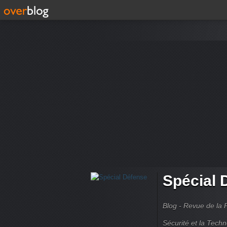
Spécial 
Blog - Revue de la 
Sécurité et la Techn