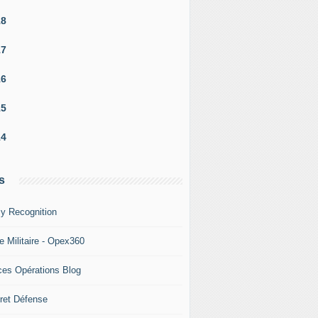
18
17
16
15
14
s
y Recognition
e Militaire - Opex360
ces Opérations Blog
ret Défense