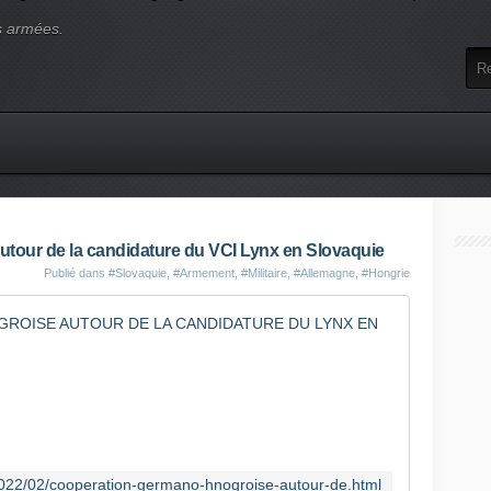
s armées.
tour de la candidature du VCI Lynx en Slovaquie
Publié dans
#Slovaquie
,
#Armement
,
#Militaire
,
#Allemagne
,
#Hongrie
COOPERA
A
p
r
è
s
l
/2022/02/cooperation-germano-hnogroise-autour-de.html