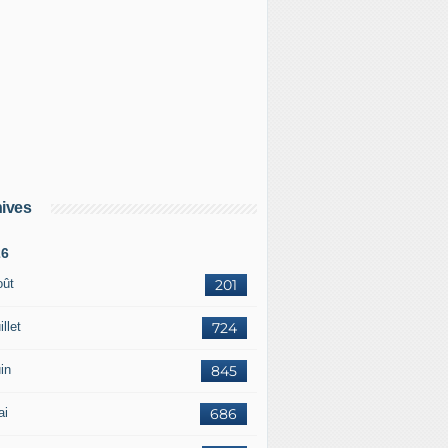
ives
26
oût
201
illet
724
in
845
ai
686