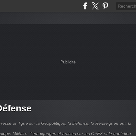
Publicité
Défense
Presse en ligne sur la Géopolitique, la Défense, le Renseignement, la
ologie Militaire. Témoignages et articles sur les OPEX et le quotidien