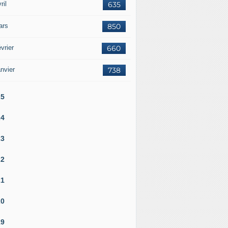
ril
635
ars
850
vrier
660
nvier
738
25
24
23
22
21
20
19