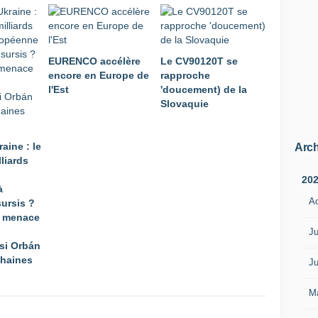
l
d
'
o
EURENCO accélère
Le CV90120T se
f
encore en Europe de
rapproche
f
l'Est
'doucement) de la
r
Slovaquie
e
s
s
aine : le
l
Arch
lliards
o
v
20
à
a
A
sursis ?
q
e menace
u
e
Ju
si Orbán
,
chaines
c
Ju
'
e
M
s
t