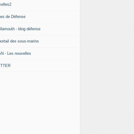
xelles2
nes de Défense
Mamouth - blog défense
portail des sous-marins
N - Les nouvelles
ITTER