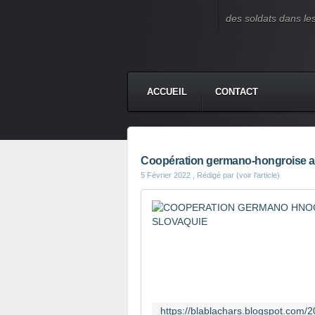
des soldats dans le
ACCUEIL
CONTACT
Coopération germano-hongroise au
5 Février 2022
, Rédigé par (voir l'article)
https://blablachars.blogspot.com