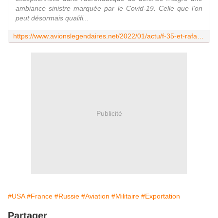
ambiance sinistre marquée par le Covid-19. Celle que l'on
peut désormais qualifi...
https://www.avionslegendaires.net/2022/01/actu/f-35-et-rafale-au-top-su-57-en-flop/
Publicité
#USA
#France
#Russie
#Aviation
#Militaire
#Exportation
Partager