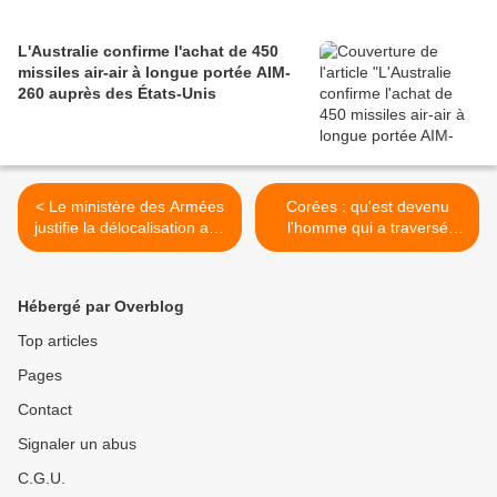
L'Australie confirme l'achat de 450
missiles air-air à longue portée AIM-
260 auprès des États-Unis
< Le ministère des Armées
Corées : qu'est devenu
justifie la délocalisation aux
l'homme qui a traversé
États-Unis de l'essai d'un
samedi la frontière du Sud
statoréacteur mixte que doit
vers le Nord ? >
mener la DGA
Hébergé par Overblog
Top articles
Pages
Contact
Signaler un abus
C.G.U.