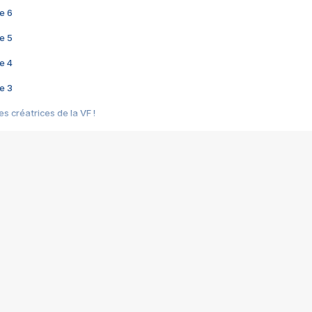
e 6
e 5
e 4
e 3
s créatrices de la VF !
e 2
e 1
e Mektoub My Love arrive enfin ! Rencontre avec Shaïn Boumedine et Sal
i : après Toni en famille
elle réalise le bouleversant Dites lui que je l'aime
ais ! Rencontre autour de Vie privée de Rebecca Zlotowski
 de Marguerite, Grave... Rencontre avec Ella Rumpf