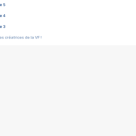
e 5
e 4
e 3
s créatrices de la VF !
e 2
e 1
e Mektoub My Love arrive enfin ! Rencontre avec Shaïn Boumedine et Sal
i : après Toni en famille
elle réalise le bouleversant Dites lui que je l'aime
ais ! Rencontre autour de Vie privée de Rebecca Zlotowski
 de Marguerite, Grave... Rencontre avec Ella Rumpf
 Les Rêveurs, un film intime sur la santé mentale
a avec un film sur le mouvement des Gilets jaunes