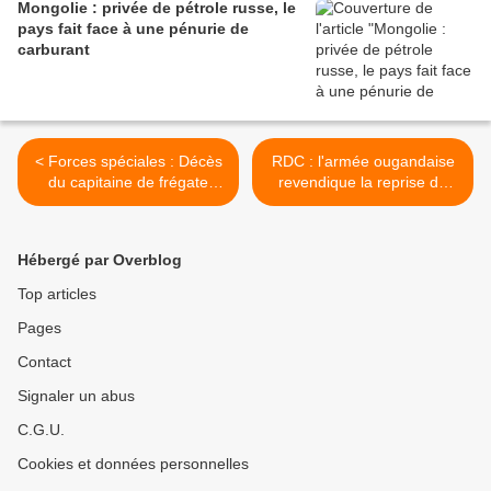
Mongolie : privée de pétrole russe, le
pays fait face à une pénurie de
carburant
< Forces spéciales : Décès
RDC : l'armée ougandaise
du capitaine de frégate
revendique la reprise de
Richard Marcinko,
l'une des principales bases
fondateur de la Seal Team
des ADF >
Six
Hébergé par Overblog
Top articles
Pages
Contact
Signaler un abus
C.G.U.
Cookies et données personnelles