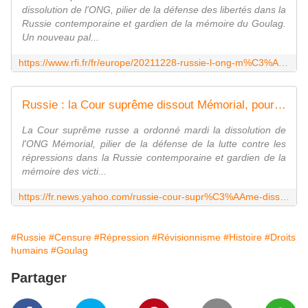
dissolution de l'ONG, pilier de la défense des libertés dans la
Russie contemporaine et gardien de la mémoire du Goulag.
Un nouveau pal...
https://www.rfi.fr/fr/europe/20211228-russie-l-ong-m%C3%A9morial-pilier-de-la-d%C3%A9fense-de-la-lutte-contre-les-r%C3%A9pressions-dissoute
Russie : la Cour suprême dissout Mémorial, pourfendeur des crimes d'Etat
La Cour suprême russe a ordonné mardi la dissolution de
l'ONG Mémorial, pilier de la défense de la lutte contre les
répressions dans la Russie contemporaine et gardien de la
mémoire des victi...
https://fr.news.yahoo.com/russie-cour-supr%C3%AAme-dissout-m%C3%A9morial-143930404.html
#Russie
#Censure
#Répression
#Révisionnisme
#Histoire
#Droits
humains
#Goulag
Partager