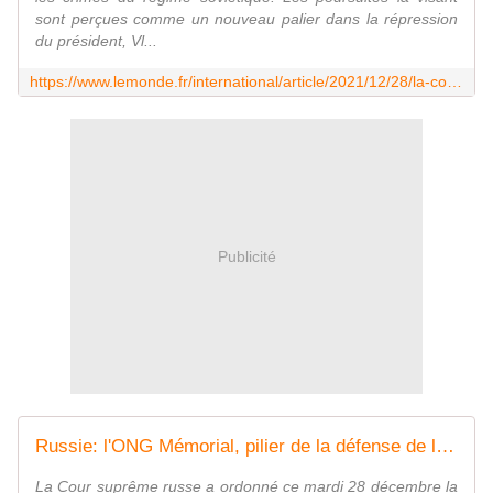
sont perçues comme un nouveau palier dans la répression
du président, Vl...
https://www.lemonde.fr/international/article/2021/12/28/la-cour-supreme-russe-dissout-l-ong-memorial-pilier-de-la-defense-des-libertes-dans-le-pays_6107511_3210.html
Publicité
Russie: l'ONG Mémorial, pilier de la défense de la lutte contre les répressions, dissoute
La Cour suprême russe a ordonné ce mardi 28 décembre la