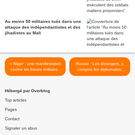
Au moins 50 militaires tués dans une
attaque des indépendantistes et des
jihadistes au Mali
< Niger : une manifestation
Russie : Les étrangers, y
contre les bases militaires
compris les diplomates,
étrangères interdite
séjournant plus de 90 jours
dans le pays devront
donner leurs empreintes
Hébergé par Overblog
digitales et se faire prendre
en photo >
Top articles
Pages
Contact
Signaler un abus