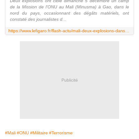
Deux explosions ont ciblé dimanche 5 décembre un camp
de la Mission de l'ONU au Mali (Minusma) à Gao, dans le
nord du pays, occasionnant des dégâts matériels, ont
constaté des journalistes d...
https://www.lefigaro.fr/flash-actu/mali-deux-explosions-dans-un-camp-de-la-minusma-20211205
Publicité
#Mali
#ONU
#Militaire
#Terrorisme