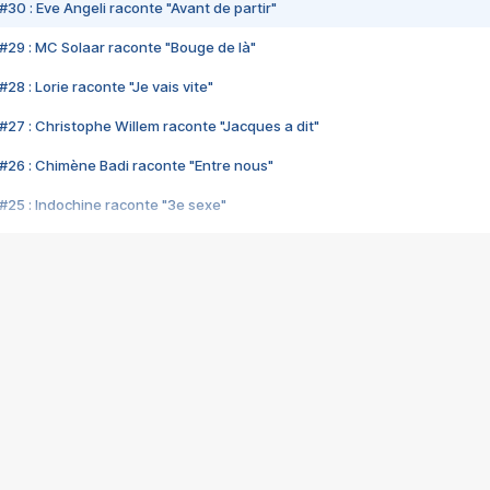
#30 : Eve Angeli raconte "Avant de partir"
#29 : MC Solaar raconte "Bouge de là"
28 : Lorie raconte "Je vais vite"
#27 : Christophe Willem raconte "Jacques a dit"
#26 : Chimène Badi raconte "Entre nous"
#25 : Indochine raconte "3e sexe"
#24 : Zaho raconte "C'est chelou"
#23 : Patrick Bruel raconte "Au café des délices"
#22 : Kyo raconte "Le chemin"
#21 : Nolwenn Leroy raconte "Cassé"
#20 : Patrick Hernandez raconte "Born to be alive"
#19 : Lorie raconte "Près de moi"
#18 : Michael Jones raconte "A nos actes manqués" (avec Jean-Jacque