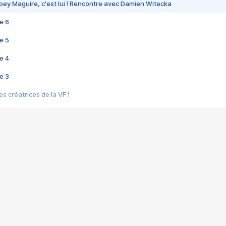
bey Maguire, c'est lui ! Rencontre avec Damien Witecka
e 6
e 5
e 4
e 3
s créatrices de la VF !
e 2
e 1
e Mektoub My Love arrive enfin ! Rencontre avec Shaïn Boumedine et Sal
i : après Toni en famille
elle réalise le bouleversant Dites lui que je l'aime
ais ! Rencontre autour de Vie privée de Rebecca Zlotowski
 de Marguerite, Grave... Rencontre avec Ella Rumpf