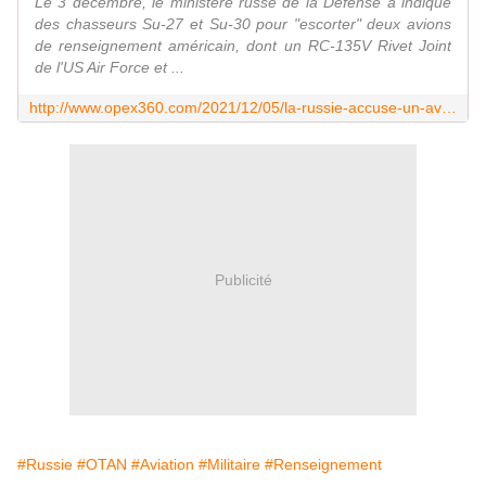
Le 3 décembre, le ministère russe de la Défense a indiqué
des chasseurs Su-27 et Su-30 pour "escorter" deux avions
de renseignement américain, dont un RC-135V Rivet Joint
de l'US Air Force et ...
http://www.opex360.com/2021/12/05/la-russie-accuse-un-avion-espion-de-lotan-davoir-gene-un-vol-commercial-au-dessus-de-la-mer-noire/
Publicité
#Russie
#OTAN
#Aviation
#Militaire
#Renseignement