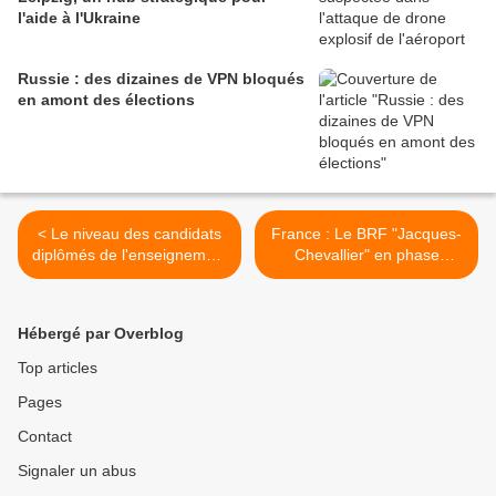
l'aide à l'Ukraine
Russie : des dizaines de VPN bloqués
en amont des élections
< Le niveau des candidats
France : Le BRF "Jacques-
diplômés de l'enseignement
Chevallier" en phase
supérieur aux concours de
d'assemblage à Saint-
la DGSE est "très
Nazaire >
hétérogène"
Hébergé par Overblog
Top articles
Pages
Contact
Signaler un abus