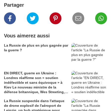
Partager
Vous aimerez aussi
La Russie de plus en plus gagnée par
la guerre ?
EN DIRECT, guerre en Ukraine :
Londres réaffirme son « soutien
indéfectible et sans équivoque » à
Kiev Le nouveau ministre de la
défense britannique, Wes Streeting, a
rencontré, mercredi, Volodymyr
La Russie suspectée dans l'attaque
Zelensky à Kiev, au lendemain d’une
de drone explosif de l'aéroport de
attaque aérienne meurtrière sur la
Leipzig, un hub stratégique pour
capitale ukrainienne