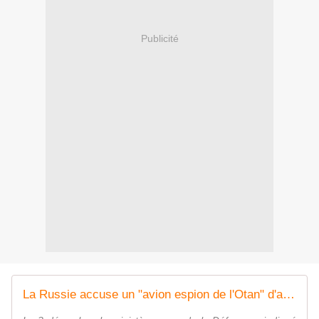
Publicité
La Russie accuse un "avion espion de l'Otan" d'avoir gêné un vol commercial au-dessus de la mer Noire