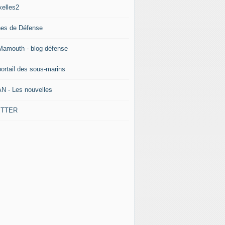
xelles2
nes de Défense
Mamouth - blog défense
portail des sous-marins
N - Les nouvelles
ITTER