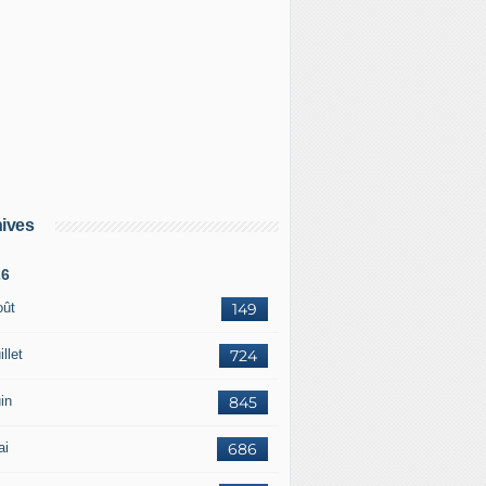
ives
26
oût
149
illet
724
in
845
ai
686