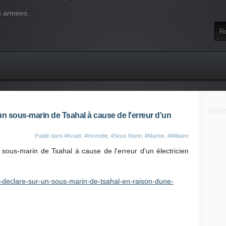
s armées.
 un sous-marin de Tsahal à cause de l'erreur d'un
Publié dans
#Israël
,
#Incendie
,
#Sous Marin
,
#Marine
,
#Militaire
 sous-marin de Tsahal à cause de l'erreur d'un électricien
se-declare-sur-un-sous-marin-de-tsahal-en-raison-dune-