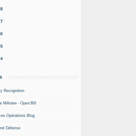
18
17
16
15
14
s
y Recognition
e Militaire - Opex360
ces Opérations Blog
ret Défense