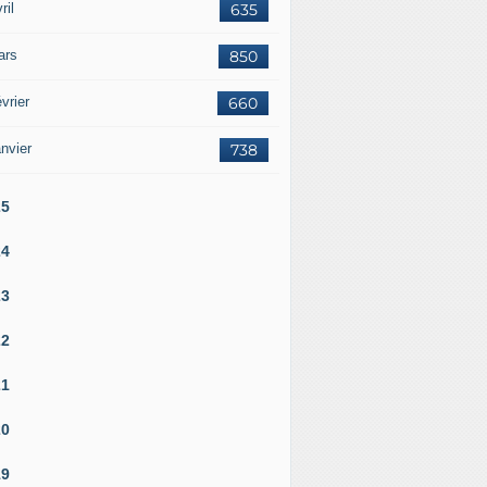
ril
635
ars
850
vrier
660
nvier
738
25
24
23
22
21
20
19