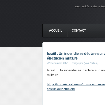
des soldats dans le
ACCUEIL
CONTACT
Israël : Un incendie se déclare sur
électricien militaire
22 Décembre 2021
, Rédigé par (voir l'article)
Israël : Un incendie se déclare sur un
militaire
https://infos-israel.news/un-incendie-
erreur-delectricien/