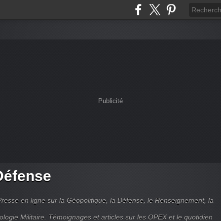
Publicité
Défense
Presse en ligne sur la Géopolitique, la Défense, le Renseignement, la
ologie Militaire. Témoignages et articles sur les OPEX et le quotidien