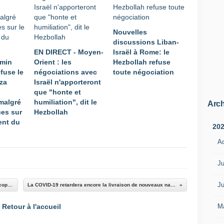
Nouvelles
discussions Liban-
EN DIRECT - Moyen-
Israël à Rome: le
amin
Orient : les
Hezbollah refuse
fuse le
négociations avec
toute négociation
za
Israël n'apporteront
que "honte et
malgré
humiliation", dit le
Arch
es sur
Hezbollah
ent du
20
A
Ju
Ju
USA : Le Pentagone reprend 36 nouveaux hélicoptères TH-73A de Leonardo
La COVID-19 retardera encore la livraison de nouveaux navires de la Marine canadienne
M
Retour à l'accueil