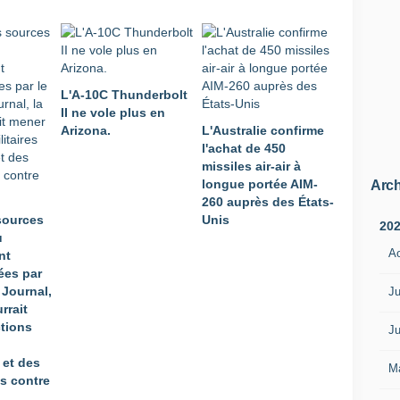
a
r
m
é
e
L'A-10C Thunderbolt
s
II ne vole plus en
s
Arizona.
L'Australie confirme
o
l'achat de 450
n
missiles air-air à
t
longue portée AIM-
e
Arch
260 auprès des États-
n
sources
Unis
p
20
u
r
A
nt
e
ées par
m
t Journal,
i
Ju
rrait
è
tions
r
Ju
e
 et des
l
M
s contre
i
g