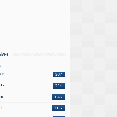
ives
26
oût
207
illet
724
in
845
ai
686