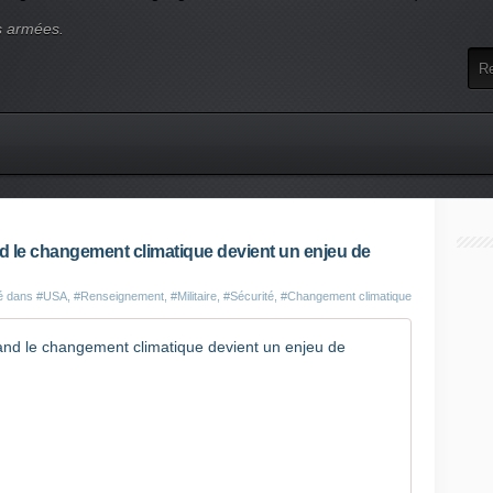
s armées.
d le changement climatique devient un enjeu de
ié dans
#USA
,
#Renseignement
,
#Militaire
,
#Sécurité
,
#Changement climatique
CIA, FBI,
P
é
n
u
r