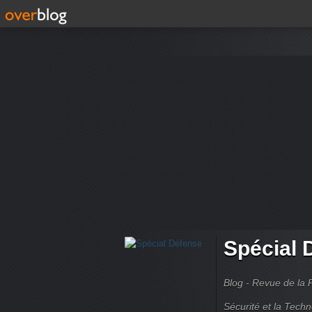
Spécial 
Blog - Revue de la 
Sécurité et la Techn