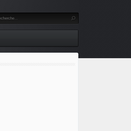
 Pentagone, OTAN... Quand le changement climatique devien