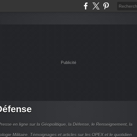
Publicité
Défense
Presse en ligne sur la Géopolitique, la Défense, le Renseignement, la
ologie Militaire. Témoignages et articles sur les OPEX et le quotidien