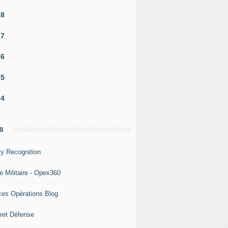
18
17
16
15
14
s
y Recognition
e Militaire - Opex360
ces Opérations Blog
ret Défense