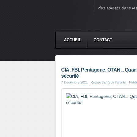
des soldats dans le
ACCUEIL
CONTACT
CIA, FBI, Pentagone, OTAN... Quan
sécurité
7 Décembre 2021
, Rédigé par (voir l'article)
Publ