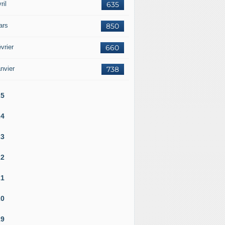
ril
635
ars
850
vrier
660
nvier
738
25
24
23
22
21
20
19