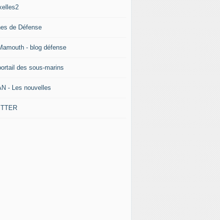
xelles2
nes de Défense
Mamouth - blog défense
portail des sous-marins
N - Les nouvelles
ITTER