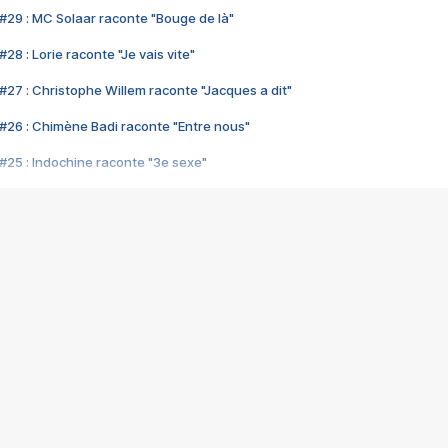
#29 : MC Solaar raconte "Bouge de là"
28 : Lorie raconte "Je vais vite"
#27 : Christophe Willem raconte "Jacques a dit"
#26 : Chimène Badi raconte "Entre nous"
#25 : Indochine raconte "3e sexe"
#24 : Zaho raconte "C'est chelou"
#23 : Patrick Bruel raconte "Au café des délices"
#22 : Kyo raconte "Le chemin"
#21 : Nolwenn Leroy raconte "Cassé"
#20 : Patrick Hernandez raconte "Born to be alive"
#19 : Lorie raconte "Près de moi"
#18 : Michael Jones raconte "A nos actes manqués" (avec Jean-Jacque