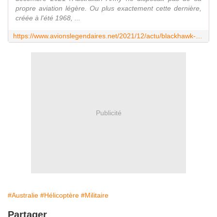
propre aviation légère. Ou plus exactement cette dernière,
créée à l'été 1968, ...
https://www.avionslegendaires.net/2021/12/actu/blackhawk-et-tigre-australiens-reunis-au-sein-dun-nouveau-commandement/
Publicité
#Australie
#Hélicoptère
#Militaire
Partager