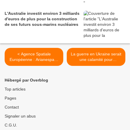
L'Australie investit environ 3 milliards
d'euros de plus pour la construction
de ses futurs sous-marins nucléaires
< Agence Spatiale
La guerre en Ukraine serait
Européenne : Arianespace
une calamité pour
ajoute deux satellites à la
l'économie en Ukraine,
constellation Galileo
Russie et Europe >
Hébergé par Overblog
Top articles
Pages
Contact
Signaler un abus
C.G.U.