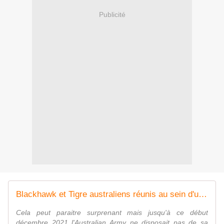
Publicité
Blackhawk et Tigre australiens réunis au sein d'un nouveau commandement. - avionslegendaires.net
Cela peut paraitre surprenant mais jusqu'à ce début
décembre 2021 l'Australian Army ne disposait pas de sa