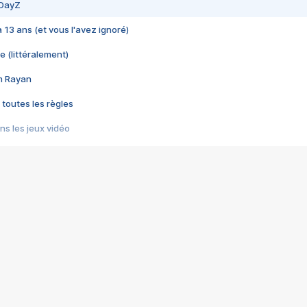
 DayZ
 a 13 ans (et vous l'avez ignoré)
e (littéralement)
im Rayan
 toutes les règles
s les jeux vidéo
us choquant de Rockstar ? - Le scandale BULLY
e plus moche de Steam
du RÊVE tourne au CAUCHEMAR
pendant 8 heures
it… à tort
umiliés par un jeu vidéo
ire - Final Fantasy 8