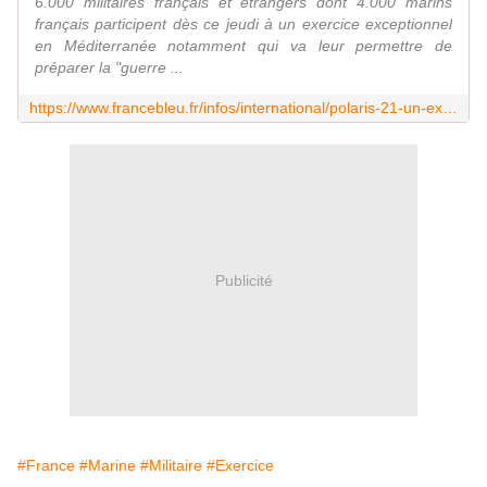
6.000 militaires français et étrangers dont 4.000 marins
français participent dès ce jeudi à un exercice exceptionnel
en Méditerranée notamment qui va leur permettre de
préparer la "guerre ...
https://www.francebleu.fr/infos/international/polaris-21-un-exercice-exceptionnel-mobilisant-6000-militaires-au-large-de-toulon-1637247154
Publicité
#France
#Marine
#Militaire
#Exercice