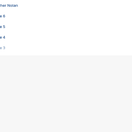
pher Nolan
e 6
e 5
e 4
e 3
s créatrices de la VF !
e 2
e 1
e Mektoub My Love arrive enfin ! Rencontre avec Shaïn Boumedine et Sal
i : après Toni en famille
elle réalise le bouleversant Dites lui que je l'aime
ais ! Rencontre autour de Vie privée de Rebecca Zlotowski