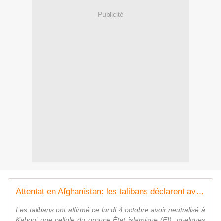
Publicité
Attentat en Afghanistan: les talibans déclarent avoir neutralisé une cellule de l'EI
Les talibans ont affirmé ce lundi 4 octobre avoir neutralisé à
Kaboul une cellule du groupe État islamique (EI), quelques