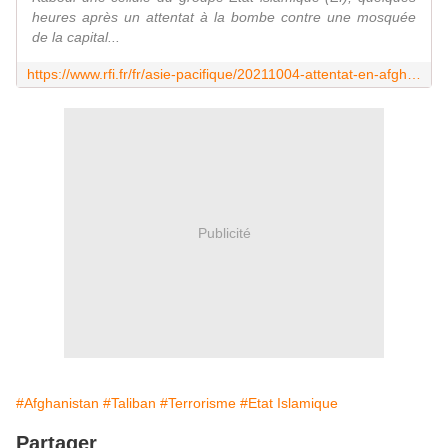
heures après un attentat à la bombe contre une mosquée
de la capital...
https://www.rfi.fr/fr/asie-pacifique/20211004-attentat-en-afghanistan-les-talibans-d%C3%A9clarent-avoir-neutralis%C3%A9-une-cellule-de-l-ei
Publicité
#Afghanistan
#Taliban
#Terrorisme
#Etat Islamique
Partager