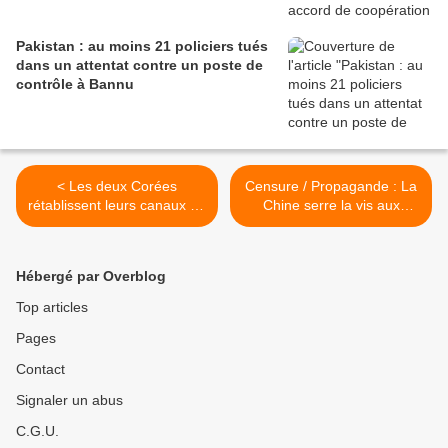
Pakistan : au moins 21 policiers tués
dans un attentat contre un poste de
contrôle à Bannu
< Les deux Corées
Censure / Propagande : La
rétablissent leurs canaux de
Chine serre la vis aux
communication, un geste
créateurs de jeux vidéo
surtout symbolique
avec une liste d'interdits >
Hébergé par Overblog
Top articles
Pages
Contact
Signaler un abus
C.G.U.