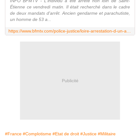
INFO BFMTV - L'individu a été arrêté non loin de Saint-
Étienne ce vendredi matin. Il était recherché dans le cadre
de deux mandats d'arrêt. Ancien gendarme et parachutiste,
un homme de 53 a...
https://www.bfmtv.com/police-justice/loire-arrestation-d-un-ancien-gendarme-et-parachutiste-militaire-figure-de-la-sphere-complotiste_AN-202108130127.html
Publicité
#France
#Complotisme
#Etat de droit
#Justice
#Militaire