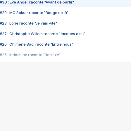
#30 : Eve Angeli raconte "Avant de partir"
#29 : MC Solaar raconte "Bouge de là"
28 : Lorie raconte "Je vais vite"
#27 : Christophe Willem raconte "Jacques a dit"
#26 : Chimène Badi raconte "Entre nous"
#25 : Indochine raconte "3e sexe"
#24 : Zaho raconte "C'est chelou"
#23 : Patrick Bruel raconte "Au café des délices"
#22 : Kyo raconte "Le chemin"
#21 : Nolwenn Leroy raconte "Cassé"
#20 : Patrick Hernandez raconte "Born to be alive"
#19 : Lorie raconte "Près de moi"
#18 : Michael Jones raconte "A nos actes manqués" (avec Jean-Jacque