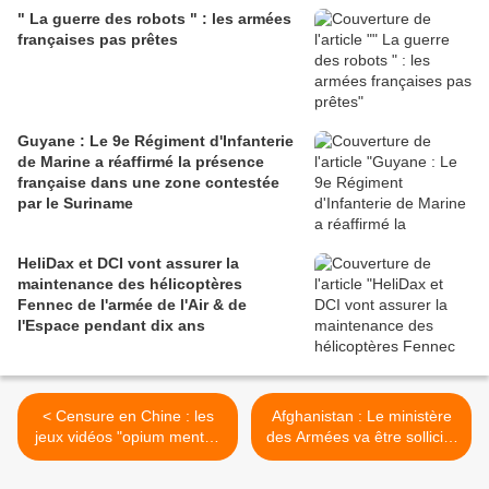
" La guerre des robots " : les armées
françaises pas prêtes
Guyane : Le 9e Régiment d'Infanterie
de Marine a réaffirmé la présence
française dans une zone contestée
par le Suriname
HeliDax et DCI vont assurer la
maintenance des hélicoptères
Fennec de l'armée de l'Air & de
l'Espace pendant dix ans
< Censure en Chine : les
Afghanistan : Le ministère
jeux vidéos "opium mental"
des Armées va être sollicité
des mineurs dans le viseur
pour l'évacuation des
du gouvernement
ressortissants français >