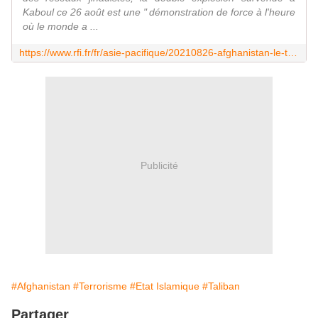
Kaboul ce 26 août est une " démonstration de force à l'heure
où le monde a ...
https://www.rfi.fr/fr/asie-pacifique/20210826-afghanistan-le-terrorisme-un-nouveau-d%C3%A9fi-pour-les-talibans-au-pouvoir
Publicité
#Afghanistan
#Terrorisme
#Etat Islamique
#Taliban
Partager