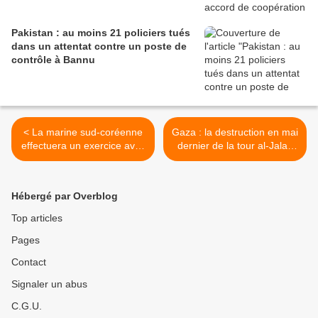
Pakistan : au moins 21 policiers tués
dans un attentat contre un poste de
contrôle à Bannu
< La marine sud-coréenne
Gaza : la destruction en mai
effectuera un exercice avec
dernier de la tour al-Jalaa
le groupe aéronaval du
par Israël pourrait
porte-avions Queen
constituer un crime de
Elizabeth
guerre >
Hébergé par Overblog
Top articles
Pages
Contact
Signaler un abus
C.G.U.