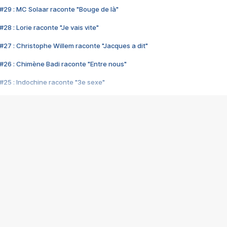
#29 : MC Solaar raconte "Bouge de là"
28 : Lorie raconte "Je vais vite"
#27 : Christophe Willem raconte "Jacques a dit"
#26 : Chimène Badi raconte "Entre nous"
#25 : Indochine raconte "3e sexe"
#24 : Zaho raconte "C'est chelou"
#23 : Patrick Bruel raconte "Au café des délices"
#22 : Kyo raconte "Le chemin"
#21 : Nolwenn Leroy raconte "Cassé"
#20 : Patrick Hernandez raconte "Born to be alive"
#19 : Lorie raconte "Près de moi"
#18 : Michael Jones raconte "A nos actes manqués" (avec Jean-Jacque