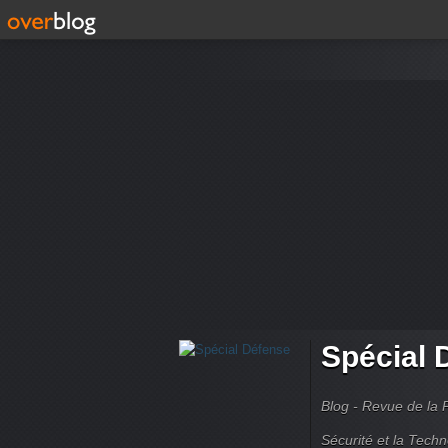
Spécial 
Blog - Revue de la 
Sécurité et la Techn