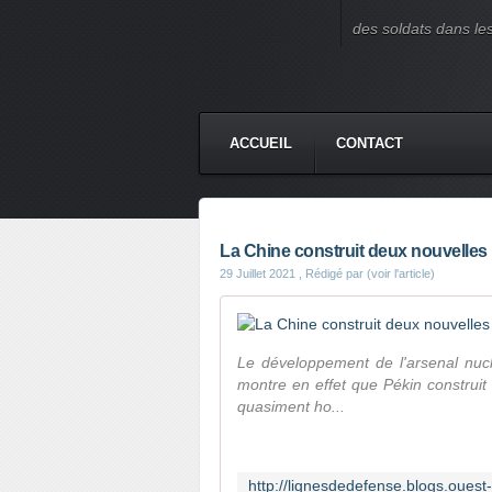
des soldats dans le
ACCUEIL
CONTACT
La Chine construit deux nouvelles 
29 Juillet 2021
, Rédigé par (voir l'article)
Le développement de l'arsenal nucl
montre en effet que Pékin construit
quasiment ho...