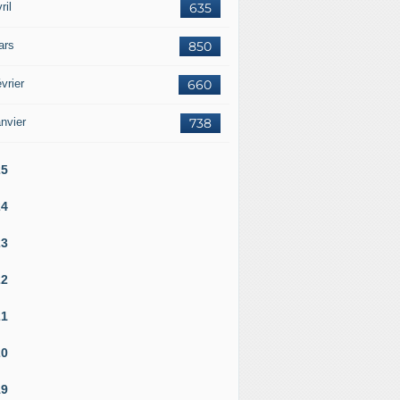
ril
635
ars
850
vrier
660
nvier
738
25
24
23
22
21
20
19