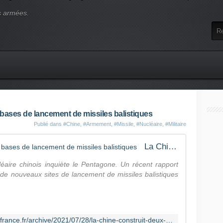
s armées.
bases de lancement de missiles balistiques
Publié dans
#Chine
,
#Armement
,
#Missile
,
#Nucléaire
,
#Militaire
La Chine construit deux nouvelles bases de lancement de missiles balistiques
éaire chinois inquiète le Pentagone. Un récent rapport
 de nouveaux sites de lancement de missiles balistiques
http://lignesdedefense.blogs.ouest-france.fr/archive/2021/07/28/la-chine-construit-deux-nouvelles-bases-de-lancement-de-miss-22343.html