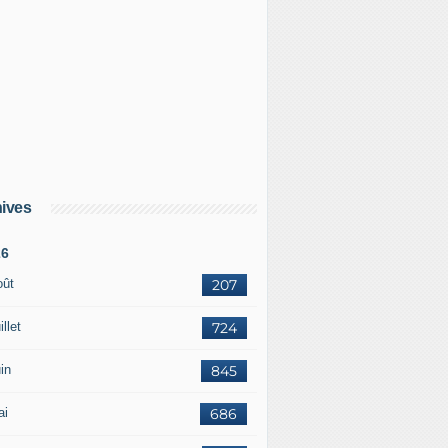
ives
26
oût
207
illet
724
in
845
ai
686