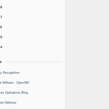
18
17
16
15
14
s
y Recognition
e Militaire - Opex360
ces Opérations Blog
ret Défense