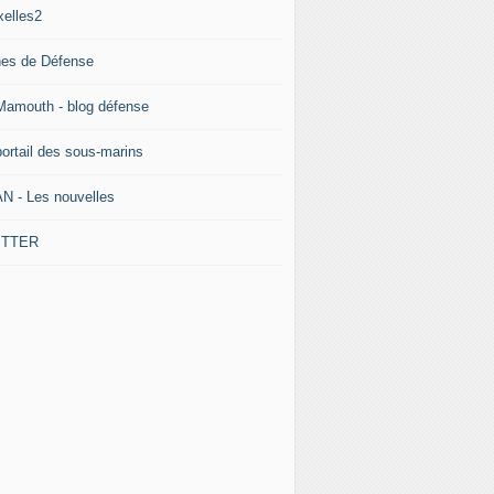
xelles2
nes de Défense
Mamouth - blog défense
portail des sous-marins
N - Les nouvelles
ITTER