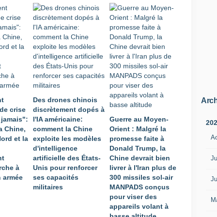
nt
Des drones chinois
Arch
de crise
discrètement dopés à
 jamais":
l'IA américaine:
Guerre au Moyen-
20
a Chine,
comment la Chine
Orient : Malgré la
A
ord et la
exploite les modèles
promesse faite à
d'intelligence
Donald Trump, la
nt
artificielle des États-
Chine devrait bien
Ju
rche à
Unis pour renforcer
livrer à l'Iran plus de
n armée
ses capacités
300 missiles sol-air
Ju
militaires
MANPADS conçus
pour viser des
M
appareils volant à
basse altitude