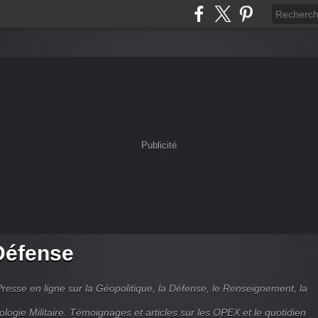
Publicité
Défense
Presse en ligne sur la Géopolitique, la Défense, le Renseignement, la
ologie Militaire. Témoignages et articles sur les OPEX et le quotidien