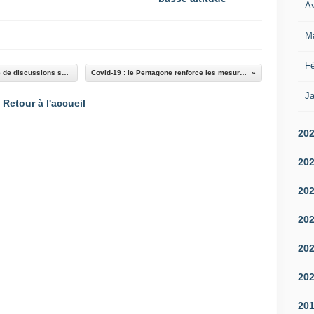
Av
M
Fé
Etats-Unis et Russie ouvrent un nouveau cycle de discussions sur les armes nucléaires
Covid-19 : le Pentagone renforce les mesures de prévention
Ja
Retour à l'accueil
20
20
20
20
20
20
20