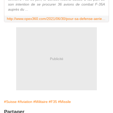
son intention de se procurer 36 avions de combat F-35A
auprès du ...
http://www.opex360.com/2021/06/30/pour-sa-defense-aerienne-la-suisse-choisit-le-f-35a-et-le-systeme-patriot/
Publicité
#Suisse
#Aviation
#Militaire
#F35
#Missile
Partager