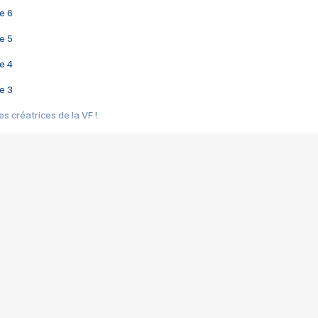
e 6
e 5
e 4
e 3
s créatrices de la VF !
e 2
e 1
e Mektoub My Love arrive enfin ! Rencontre avec Shaïn Boumedine et Sal
i : après Toni en famille
elle réalise le bouleversant Dites lui que je l'aime
ais ! Rencontre autour de Vie privée de Rebecca Zlotowski
 de Marguerite, Grave... Rencontre avec Ella Rumpf