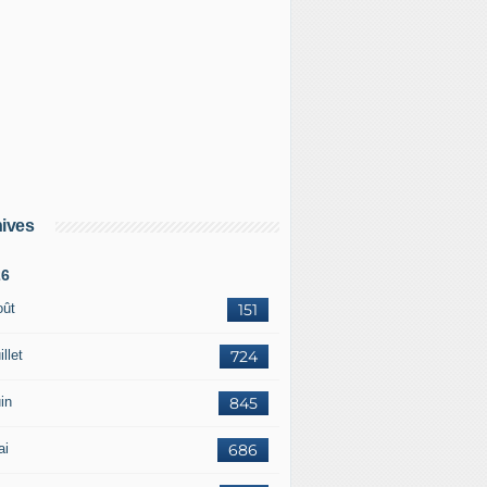
ives
26
oût
151
illet
724
in
845
ai
686