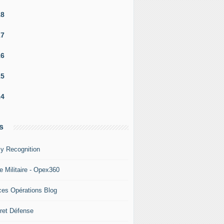
18
17
16
15
14
s
y Recognition
e Militaire - Opex360
ces Opérations Blog
ret Défense