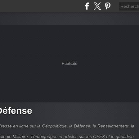
Publicité
Défense
Presse en ligne sur la Géopolitique, la Défense, le Renseignement, la
ologie Militaire. Témoignages et articles sur les OPEX et le quotidien