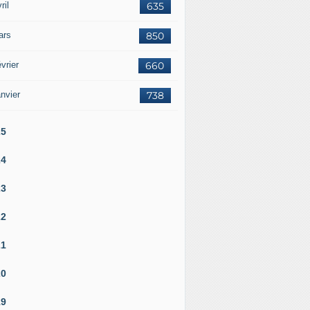
ril
635
ars
850
vrier
660
nvier
738
25
24
23
22
21
20
19