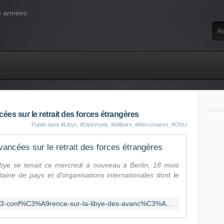
s armées.
ées sur le retrait des forces étrangères
Publié dans
#Libye
,
#Diplomatie
,
#Militaire
,
#Mercenaires
,
#ONU
vancées sur le retrait des forces étrangères
bye se tenait ce mercredi à nouveau à Berlin, 18 mois
aine de pays et d'organisations internationales dont le
https://www.rfi.fr/fr/afrique/20210623-conf%C3%A9rence-sur-la-libye-des-avanc%C3%A9es-sur-le-retrait-des-forces-%C3%A9trang%C3%A8res