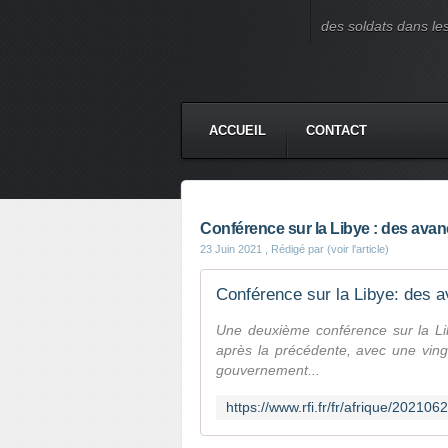
des soldats dans le
ACCUEIL
CONTACT
Conférence sur la Libye : des avanc
23 Juin 2021
, Rédigé par (voir l'article)
Conférence sur la Libye: des a
Une deuxième conférence sur la Li
après la précédente, avec une vingt
gouvernement...