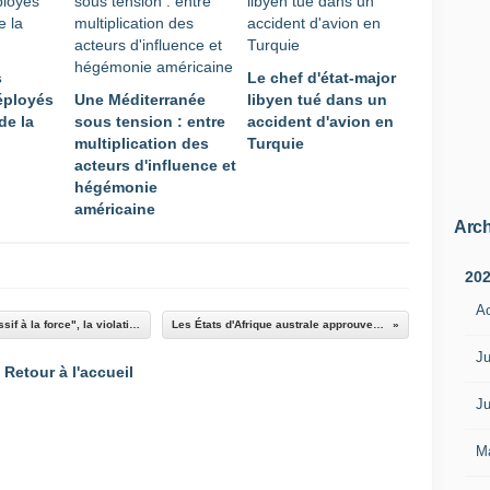
s
Le chef d'état-major
éployés
Une Méditerranée
libyen tué dans un
de la
sous tension : entre
accident d'avion en
multiplication des
Turquie
acteurs d'influence et
hégémonie
américaine
Arch
20
A
Centrafrique : l'ONU dénonce "le recours excessif à la force", la violation des droits humains et les actes hostiles contre la Minusca
Les États d'Afrique australe approuvent l'envoi de troupes au Mozambique
Ju
Retour à l'accueil
Ju
M