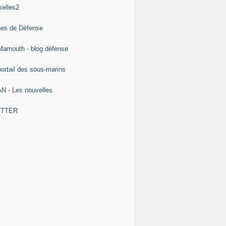
xelles2
nes de Défense
Mamouth - blog défense
portail des sous-marins
N - Les nouvelles
ITTER