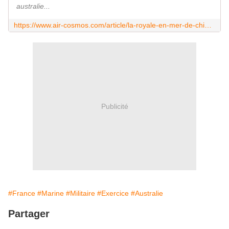
australie...
https://www.air-cosmos.com/article/la-royale-en-mer-de-chine-24819
Publicité
#France
#Marine
#Militaire
#Exercice
#Australie
Partager