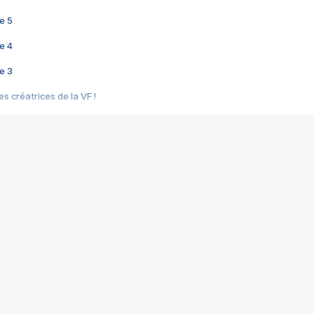
e 5
e 4
e 3
s créatrices de la VF !
e 2
e 1
e Mektoub My Love arrive enfin ! Rencontre avec Shaïn Boumedine et Sal
i : après Toni en famille
elle réalise le bouleversant Dites lui que je l'aime
ais ! Rencontre autour de Vie privée de Rebecca Zlotowski
 de Marguerite, Grave... Rencontre avec Ella Rumpf
 Les Rêveurs, un film intime sur la santé mentale