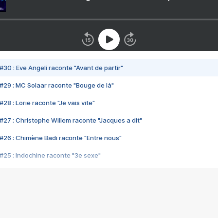
#30 : Eve Angeli raconte "Avant de partir"
#29 : MC Solaar raconte "Bouge de là"
28 : Lorie raconte "Je vais vite"
#27 : Christophe Willem raconte "Jacques a dit"
#26 : Chimène Badi raconte "Entre nous"
#25 : Indochine raconte "3e sexe"
#24 : Zaho raconte "C'est chelou"
#23 : Patrick Bruel raconte "Au café des délices"
#22 : Kyo raconte "Le chemin"