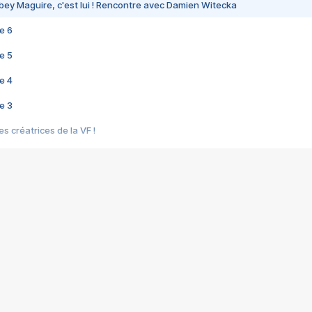
bey Maguire, c'est lui ! Rencontre avec Damien Witecka
e 6
e 5
e 4
e 3
s créatrices de la VF !
e 2
e 1
e Mektoub My Love arrive enfin ! Rencontre avec Shaïn Boumedine et Sal
i : après Toni en famille
elle réalise le bouleversant Dites lui que je l'aime
ais ! Rencontre autour de Vie privée de Rebecca Zlotowski
 de Marguerite, Grave... Rencontre avec Ella Rumpf