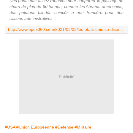
Des ponts pas assez robustes pour supporter le passage de
chars de plus de 60 tonnes, comme les Abrams américains,
des pelotons blindés coincés à une frontière pour des
raisons administratives...
http://www.opex360.com/2021/03/03/les-etats-unis-se-disent-prets-a-participer-au-projet-de-lue-visant-a-ameliorer-la-mobilite-militaire-en-europe/
Publicité
#USA
#Union Européenne
#Défense
#Militaire