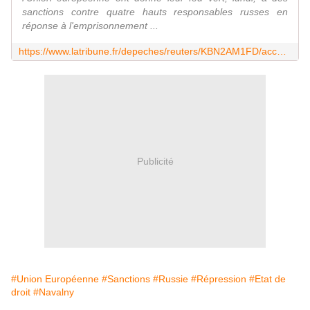
sanctions contre quatre hauts responsables russes en
réponse à l'emprisonnement ...
https://www.latribune.fr/depeches/reuters/KBN2AM1FD/accord-europeen-sur-de-nouvelles-sanctions-contre-la-russie.html
Publicité
#Union Européenne
#Sanctions
#Russie
#Répression
#Etat de
droit
#Navalny