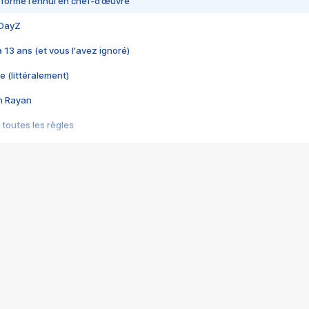
nsformé l’ennui en chef-d’œuvre
 DayZ
 a 13 ans (et vous l'avez ignoré)
e (littéralement)
im Rayan
 toutes les règles
s les jeux vidéo
us choquant de Rockstar ? - Le scandale BULLY
e plus moche de Steam
du RÊVE tourne au CAUCHEMAR
pendant 8 heures
it… à tort
umiliés par un jeu vidéo