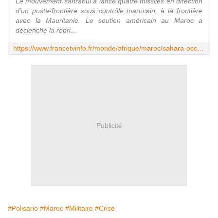
Le mouvement sahraoui a lancé quatre missiles en direction
d'un poste-frontière sous contrôle marocain, à la frontière
avec la Mauritanie. Le soutien américain au Maroc a
déclenché la repri...
https://www.francetvinfo.fr/monde/afrique/maroc/sahara-occidental-les-independantistes-du-front-polisario-menacent-le-maroc-d-une-escalade-militaire_4271151.html
Publicité
#Polisario
#Maroc
#Militaire
#Crise