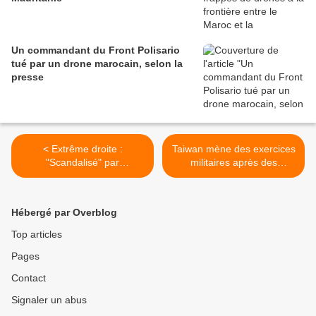
Un commandant du Front Polisario
tué par un drone marocain, selon la
presse
< Extrême droite :
Taiwan mène des exercices
"Scandalisé" par
militaires après des
Génération identitaire,
incursions chinoises >
Darmanin met à l'étude sa
dissolution
Hébergé par Overblog
Top articles
Pages
Contact
Signaler un abus