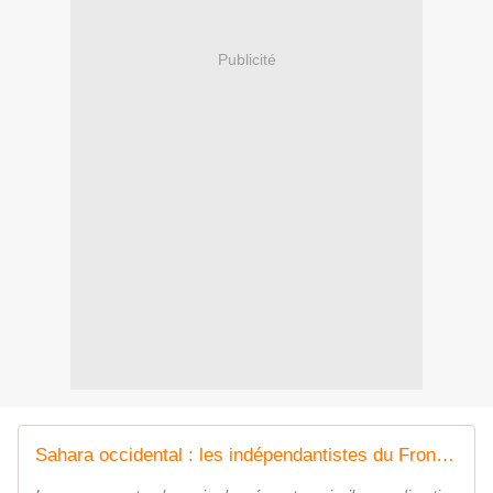
Publicité
Sahara occidental : les indépendantistes du Front Polisario menacent le Maroc d'une "escalade militaire"