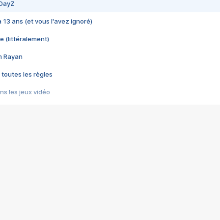
 DayZ
 a 13 ans (et vous l'avez ignoré)
e (littéralement)
im Rayan
 toutes les règles
s les jeux vidéo
us choquant de Rockstar ? - Le scandale BULLY
e plus moche de Steam
du RÊVE tourne au CAUCHEMAR
pendant 8 heures
it… à tort
umiliés par un jeu vidéo
ire - Final Fantasy 8