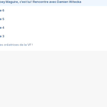
bey Maguire, c'est lui ! Rencontre avec Damien Witecka
e 6
e 5
e 4
e 3
s créatrices de la VF !
e 2
e 1
e Mektoub My Love arrive enfin ! Rencontre avec Shaïn Boumedine et Sal
i : après Toni en famille
elle réalise le bouleversant Dites lui que je l'aime
ais ! Rencontre autour de Vie privée de Rebecca Zlotowski
 de Marguerite, Grave... Rencontre avec Ella Rumpf