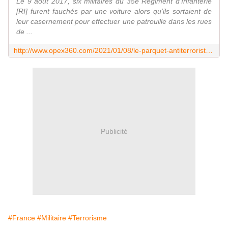
Le 9 août 2017, six militaires du 35e Régiment d'Infanterie
[RI] furent fauchés par une voiture alors qu'ils sortaient de
leur casernement pour effectuer une patrouille dans les rues
de ...
http://www.opex360.com/2021/01/08/le-parquet-antiterroriste-demande-les-assises-pour-lindividu-qui-avait-renverse-des-militaires-a-levallois-perret/
Publicité
#France
#Militaire
#Terrorisme