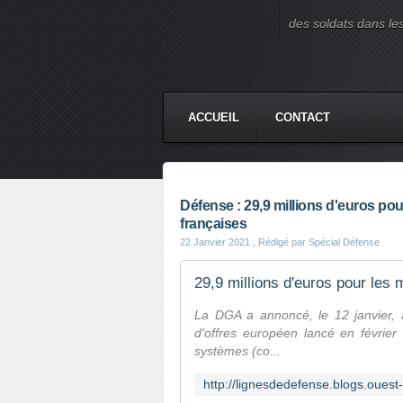
des soldats dans le
ACCUEIL
CONTACT
Défense : 29,9 millions d'euros pou
françaises
22 Janvier 2021
, Rédigé par Spécial Défense
La DGA a annoncé, le 12 janvier, a
d'offres européen lancé en février
systèmes (co...