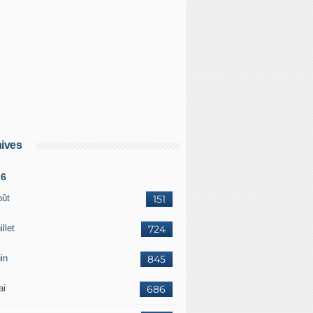
ives
26
oût
151
illet
724
in
845
ai
686