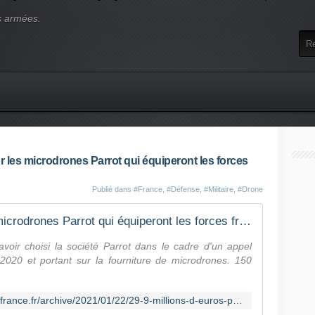
s armées.
r les microdrones Parrot qui équiperont les forces
Publié dans
#France
,
#Défense
,
#Militaire
,
#Drone
29,9 millions d'euros pour les microdrones Parrot qui équiperont les forces françaises
voir choisi la société Parrot dans le cadre d'un appel
 2020 et portant sur la fourniture de microdrones. 150
http://lignesdedefense.blogs.ouest-france.fr/archive/2021/01/22/29-9-millions-d-euros-pour-les-drones-parrot-qui-equiperont-21819.html