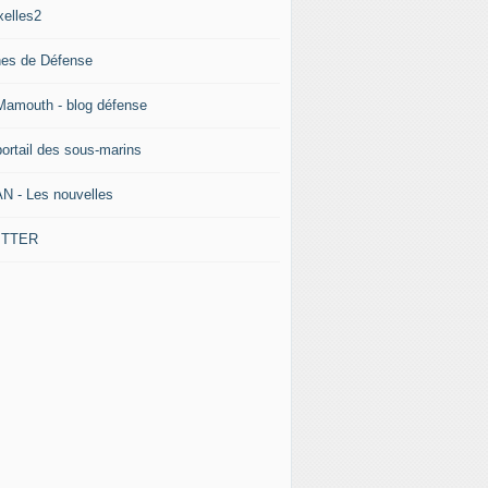
xelles2
nes de Défense
Mamouth - blog défense
portail des sous-marins
N - Les nouvelles
ITTER