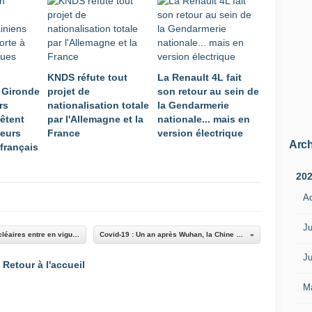
KNDS réfute tout
La Renault 4L fait
 Gironde
projet de
son retour au sein de
rs
nationalisation totale
la Gendarmerie
rêtent
par l'Allemagne et la
nationale... mais en
leurs
France
version électrique
Arch
français
20
A
Ju
ONU : Le Traité sur l'interdiction des armes nucléaires entre en vigueur ce 22 janvier
Covid-19 : Un an après Wuhan, la Chine se reconfine
Ju
Retour à l'accueil
M