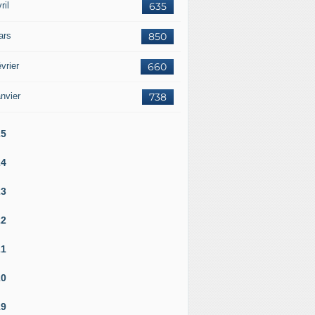
ril
635
ars
850
vrier
660
nvier
738
25
24
23
22
21
20
19