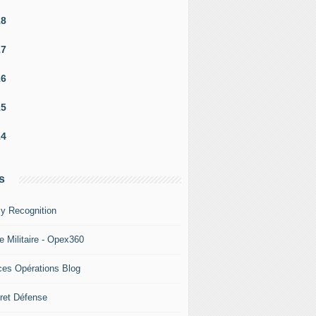
18
17
16
15
14
s
y Recognition
e Militaire - Opex360
ces Opérations Blog
ret Défense