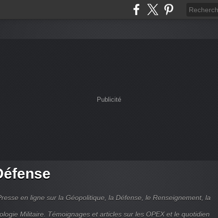
Publicité
Défense
Presse en ligne sur la Géopolitique, la Défense, le Renseignement, la
ologie Militaire. Témoignages et articles sur les OPEX et le quotidien