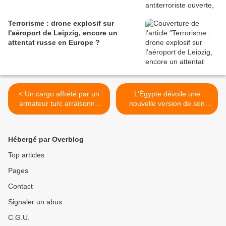
Terrorisme : drone explosif sur
l'aéroport de Leipzig, encore un
attentat russe en Europe ?
< Un cargo affrété par un
L’Égypte dévoile une
armateur turc arraisonné
nouvelle version de son
par l'Armée nationale
véhicule blindé 4x4, le
libyenne
Temsah 4 >
Hébergé par Overblog
Top articles
Pages
Contact
Signaler un abus
C.G.U.