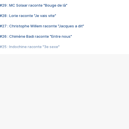
#29 : MC Solaar raconte "Bouge de là"
28 : Lorie raconte "Je vais vite"
#27 : Christophe Willem raconte "Jacques a dit"
#26 : Chimène Badi raconte "Entre nous"
#25 : Indochine raconte "3e sexe"
#24 : Zaho raconte "C'est chelou"
#23 : Patrick Bruel raconte "Au café des délices"
#22 : Kyo raconte "Le chemin"
#21 : Nolwenn Leroy raconte "Cassé"
#20 : Patrick Hernandez raconte "Born to be alive"
#19 : Lorie raconte "Près de moi"
#18 : Michael Jones raconte "A nos actes manqués" (avec Jean-Jacque