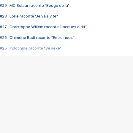
#29 : MC Solaar raconte "Bouge de là"
28 : Lorie raconte "Je vais vite"
#27 : Christophe Willem raconte "Jacques a dit"
#26 : Chimène Badi raconte "Entre nous"
#25 : Indochine raconte "3e sexe"
#24 : Zaho raconte "C'est chelou"
#23 : Patrick Bruel raconte "Au café des délices"
#22 : Kyo raconte "Le chemin"
#21 : Nolwenn Leroy raconte "Cassé"
#20 : Patrick Hernandez raconte "Born to be alive"
#19 : Lorie raconte "Près de moi"
#18 : Michael Jones raconte "A nos actes manqués" (avec Jean-Jacque