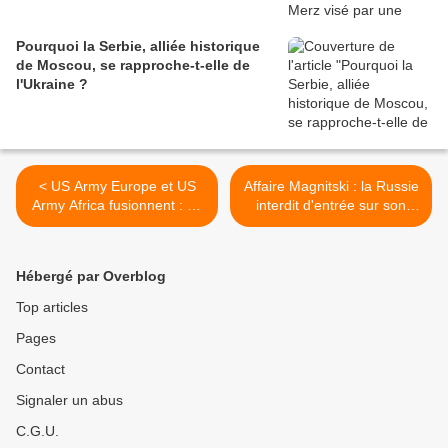
Pourquoi la Serbie, alliée historique
de Moscou, se rapproche-t-elle de
l'Ukraine ?
< US Army Europe et US
Affaire Magnitski : la Russie
Army Africa fusionnent : un
interdit d'entrée sur son
pas en arrière ?
territoire 25 responsables
britanniques >
Hébergé par Overblog
Top articles
Pages
Contact
Signaler un abus
C.G.U.