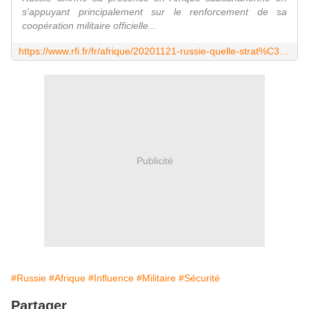
s'appuyant principalement sur le renforcement de sa
coopération militaire officielle...
https://www.rfi.fr/fr/afrique/20201121-russie-quelle-strat%C3%A9gie-en-afrique-subsaharienne
Publicité
#Russie
#Afrique
#Influence
#Militaire
#Sécurité
Partager