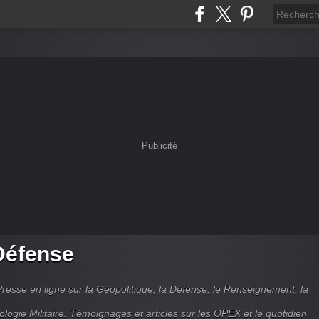
Publicité
Défense
Presse en ligne sur la Géopolitique, la Défense, le Renseignement, la
ologie Militaire. Témoignages et articles sur les OPEX et le quotidien