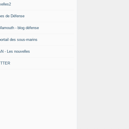
xelles2
nes de Défense
Mamouth - blog défense
portail des sous-marins
N - Les nouvelles
ITTER