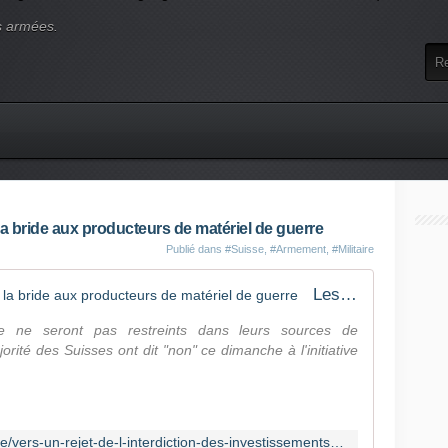
s armées.
la bride aux producteurs de matériel de guerre
Publié dans
#Suisse
,
#Armement
,
#Militaire
Les Suisses ne veulent pas serrer la bride aux producteurs de matériel de guerre
e ne seront pas restreints dans leurs sources de
rité des Suisses ont dit "non" ce dimanche à l'initiative
https://www.swissinfo.ch/fre/politique/vers-un-rejet-de-l-interdiction-des-investissements-dans-l-industrie-de-l-armement-/46187372