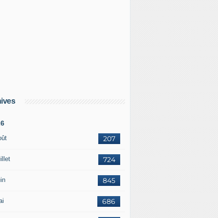
ives
26
oût
207
illet
724
in
845
ai
686