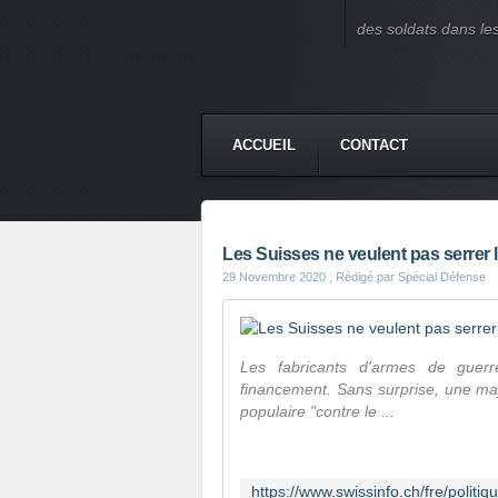
des soldats dans le
ACCUEIL
CONTACT
Les Suisses ne veulent pas serrer 
29 Novembre 2020
, Rédigé par Spécial Défense
Les fabricants d'armes de guerr
financement. Sans surprise, une majo
populaire "contre le ...