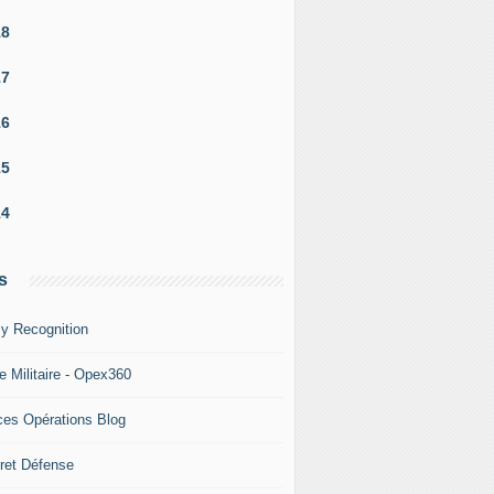
18
17
16
15
14
s
y Recognition
e Militaire - Opex360
ces Opérations Blog
ret Défense