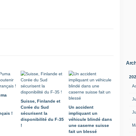
q
u
e
l
e
d
é
b
a
t
Arch
q
u
20
'
a
A
c
uma
o
Ju
Suisse, Finlande et
n
Corée du Sud
Un accident
n
Ju
nçais !
sécurisent la
impliquant un
u
disponibilité du F-35
véhicule blindé dans
l
M
!
une caserne suisse
a
fait un blessé
S