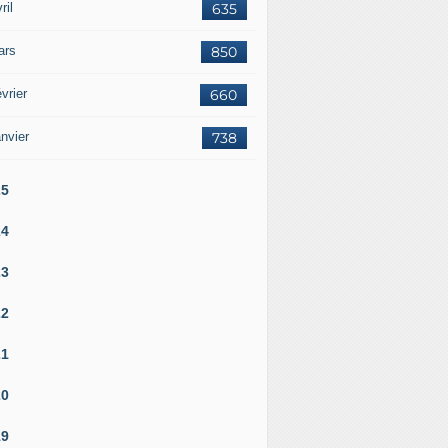
ril
635
ars
850
vrier
660
nvier
738
25
24
23
22
21
20
19