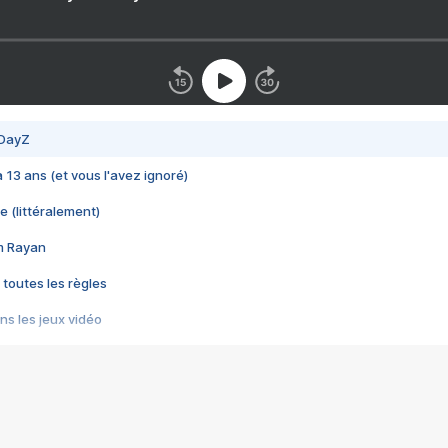
 DayZ
 a 13 ans (et vous l'avez ignoré)
e (littéralement)
im Rayan
 toutes les règles
s les jeux vidéo
us choquant de Rockstar ? - Le scandale BULLY
e plus moche de Steam
du RÊVE tourne au CAUCHEMAR