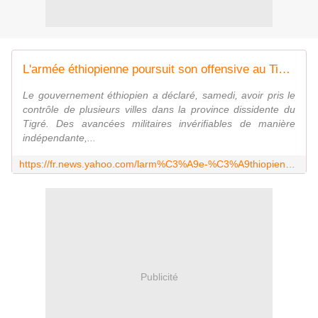
L'armée éthiopienne poursuit son offensive au Tigré en dépit des appels à la désescalade
Le gouvernement éthiopien a déclaré, samedi, avoir pris le
contrôle de plusieurs villes dans la province dissidente du
Tigré. Des avancées militaires invérifiables de manière
indépendante,...
https://fr.news.yahoo.com/larm%C3%A9e-%C3%A9thiopienne-poursuit-offensive-au-190812856.html
Publicité