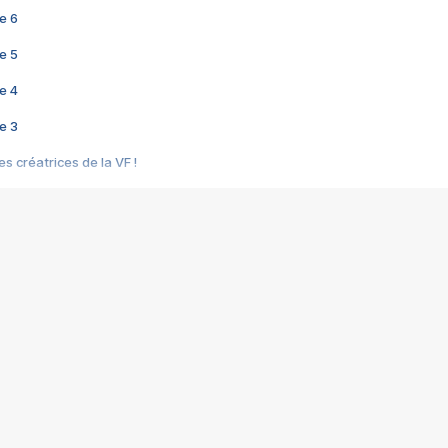
e 6
e 5
e 4
e 3
s créatrices de la VF !
e 2
e 1
e Mektoub My Love arrive enfin ! Rencontre avec Shaïn Boumedine et Sal
i : après Toni en famille
elle réalise le bouleversant Dites lui que je l'aime
ais ! Rencontre autour de Vie privée de Rebecca Zlotowski
 de Marguerite, Grave... Rencontre avec Ella Rumpf