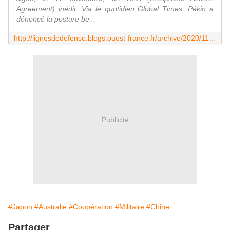
Agreement) inédit. Via le quotidien Global Times, Pékin a
dénoncé la posture be...
http://lignesdedefense.blogs.ouest-france.fr/archive/2020/11/19/japonais-et-australiens-ouvrent-leurs-territoires-a-leurs-fo-21637.html
Publicité
#Japon
#Australie
#Coopération
#Militaire
#Chine
Partager