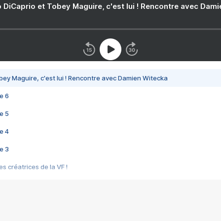
 DiCaprio et Tobey Maguire, c'est lui ! Rencontre avec Dam
bey Maguire, c'est lui ! Rencontre avec Damien Witecka
e 6
e 5
e 4
e 3
s créatrices de la VF !
e 2
e 1
e Mektoub My Love arrive enfin ! Rencontre avec Shaïn Boumedine et Sal