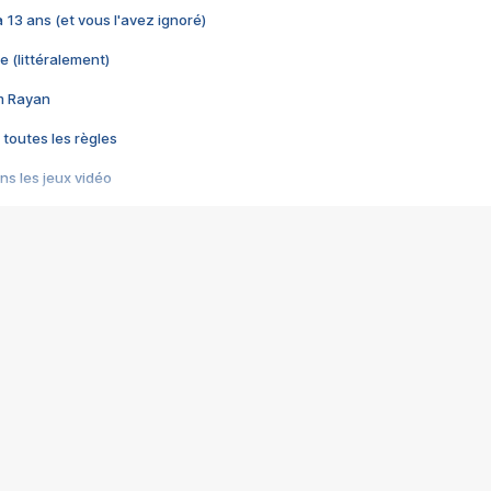
 a 13 ans (et vous l'avez ignoré)
e (littéralement)
im Rayan
 toutes les règles
s les jeux vidéo
us choquant de Rockstar ? - Le scandale BULLY
e plus moche de Steam
du RÊVE tourne au CAUCHEMAR
pendant 8 heures
it… à tort
umiliés par un jeu vidéo
ire - Final Fantasy 8