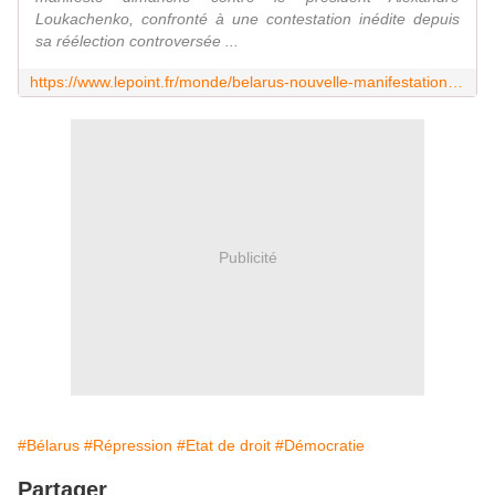
Loukachenko, confronté à une contestation inédite depuis
sa réélection controversée ...
https://www.lepoint.fr/monde/belarus-nouvelle-manifestation-de-l-opposition-des-arrestations-22-11-2020-2402140_24.php
Publicité
#Bélarus
#Répression
#Etat de droit
#Démocratie
Partager