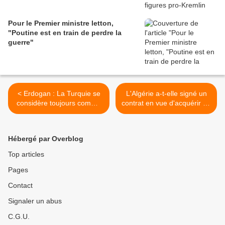
Pour le Premier ministre letton,
"Poutine est en train de perdre la
guerre"
< Erdogan : La Turquie se
L'Algérie a-t-elle signé un
considère toujours comme
contrat en vue d'acquérir 14
une partie de l'Europe
chasseurs de combat
Sukhoï 57 ? >
Hébergé par Overblog
Top articles
Pages
Contact
Signaler un abus
C.G.U.