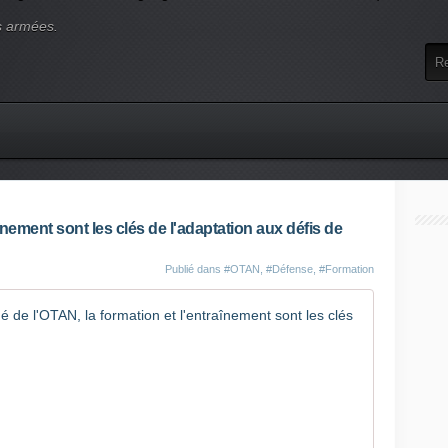
s armées.
înement sont les clés de l'adaptation aux défis de
Publié dans
#OTAN
,
#Défense
,
#Formation
Selon le s
S
'
e
x
p