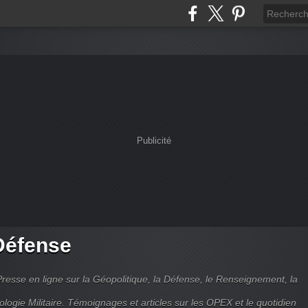
Publicité
Défense
Presse en ligne sur la Géopolitique, la Défense, le Renseignement, la
ologie Militaire. Témoignages et articles sur les OPEX et le quotidien