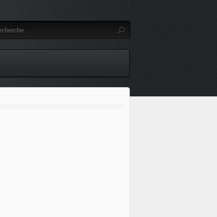
ecrétaire général délégué de l'OTAN, la formation et l'entra