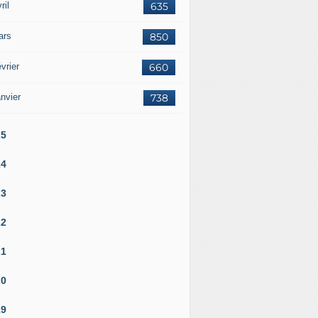
ril
635
ars
850
vrier
660
nvier
738
25
24
23
22
21
20
19