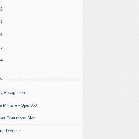
18
17
16
15
14
s
y Recognition
e Militaire - Opex360
ces Opérations Blog
ret Défense