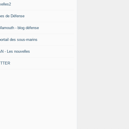
xelles2
nes de Défense
Mamouth - blog défense
portail des sous-marins
N - Les nouvelles
ITTER