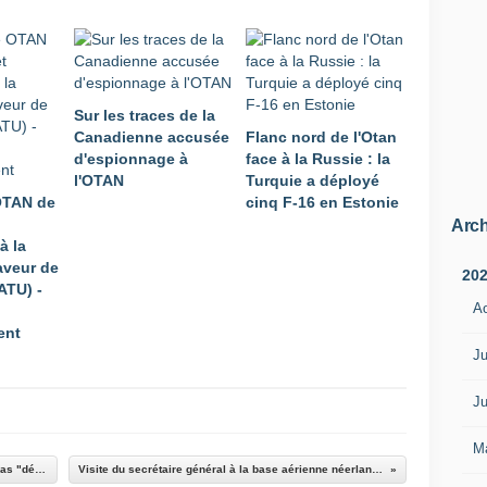
e
l
a
C
o
Sur les traces de la
n
Canadienne accusée
Flanc nord de l'Otan
f
d'espionnage à
face à la Russie : la
é
l'OTAN
Turquie a déployé
r
OTAN de
cinq F-16 en Estonie
e
n
Arch
à la
c
aveur de
e
20
ATU) -
-
A
s
ent
é
m
Ju
i
n
Ju
a
i
M
r
Désinformation : Non, l'armée américaine n'a pas "débarqué" en RDC pour aider "à ramener la paix"
Visite du secrétaire général à la base aérienne néerlandaise accueillant l'exercice OTAN de dissuasion
e