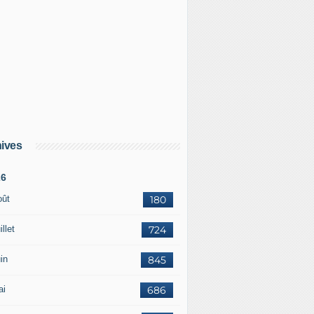
ives
26
oût
180
illet
724
in
845
ai
686