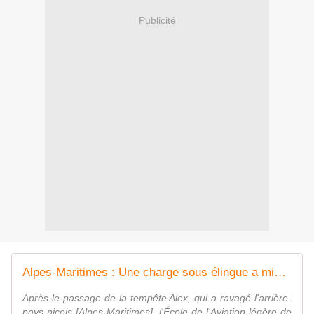
Publicité
Alpes-Maritimes : Une charge sous élingue a mis en danger un hélicoptère NH-90 de l'ALAT
Après le passage de la tempête Alex, qui a ravagé l'arrière-
pays niçois [Alpes-Maritimes], l'École de l'Aviation légère de