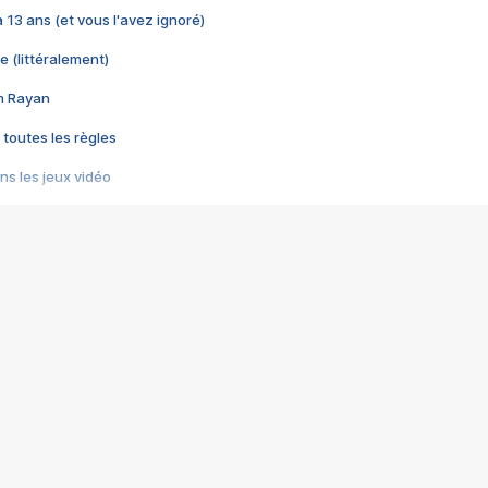
 a 13 ans (et vous l'avez ignoré)
e (littéralement)
im Rayan
 toutes les règles
s les jeux vidéo
us choquant de Rockstar ? - Le scandale BULLY
e plus moche de Steam
du RÊVE tourne au CAUCHEMAR
pendant 8 heures
it… à tort
umiliés par un jeu vidéo
ire - Final Fantasy 8