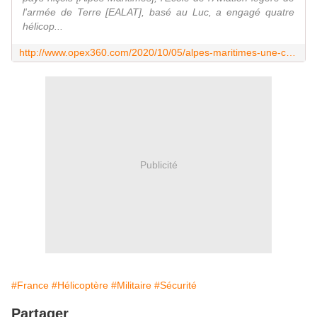
l'armée de Terre [EALAT], basé au Luc, a engagé quatre
hélicop...
http://www.opex360.com/2020/10/05/alpes-maritimes-une-charge-sous-elingue-a-mis-en-danger-un-helicoptere-nh-90-de-lalat/
Publicité
#France
#Hélicoptère
#Militaire
#Sécurité
Partager