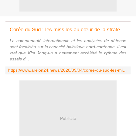
Corée du Sud : les missiles au cœur de la stratégie de défense
La communauté internationale et les analystes de défense
sont focalisés sur la capacité balistique nord-­coréenne. Il est
vrai que Kim Jong‑un a nettement accéléré le rythme des
essais d...
https://www.areion24.news/2020/09/04/coree-du-sud-les-missiles-au-coeur-de-la-strategie-de-defense/
Publicité