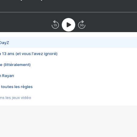
 DayZ
 a 13 ans (et vous l'avez ignoré)
e (littéralement)
im Rayan
 toutes les règles
s les jeux vidéo
us choquant de Rockstar ? - Le scandale BULLY
e plus moche de Steam
du RÊVE tourne au CAUCHEMAR