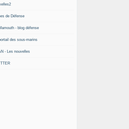
xelles2
nes de Défense
Mamouth - blog défense
portail des sous-marins
N - Les nouvelles
ITTER