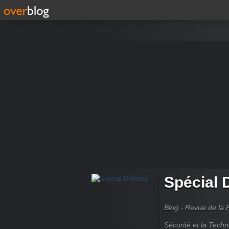
Spécial 
Blog - Revue de la 
Sécurité et la Techn