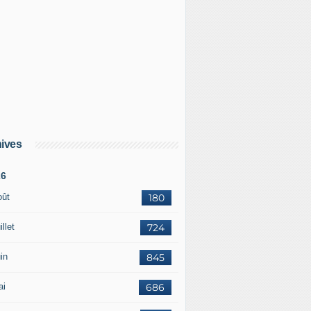
ives
26
oût
180
illet
724
in
845
ai
686