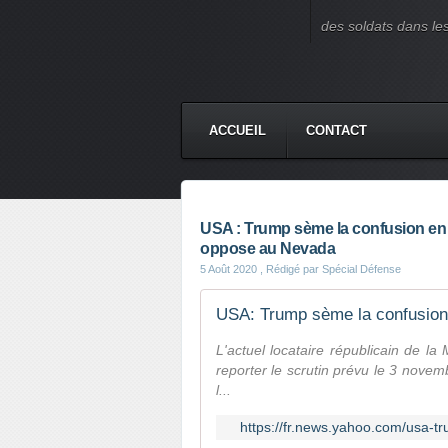
des soldats dans le
ACCUEIL
CONTACT
USA : Trump sème la confusion en a
oppose au Nevada
5 Août 2020
, Rédigé par Spécial Défense
USA: Trump sème la confusion e
L'actuel locataire républicain de l
reporter le scrutin prévu le 3 novembr
l...
https://fr.news.yahoo.com/usa