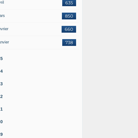
ril
635
ars
850
vrier
660
nvier
738
25
24
23
22
21
20
19