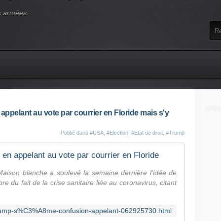
s armées.
ppelant au vote par courrier en Floride mais s'y
Publié dans
#USA
,
#Election
,
#Etat de droit
,
#Trump
n appelant au vote par courrier en Floride
a Maison blanche a soulevé la semaine dernière l'idée de
e du fait de la crise sanitaire liée au coronavirus, citant
-trump-s%C3%A8me-confusion-appelant-062925730.html