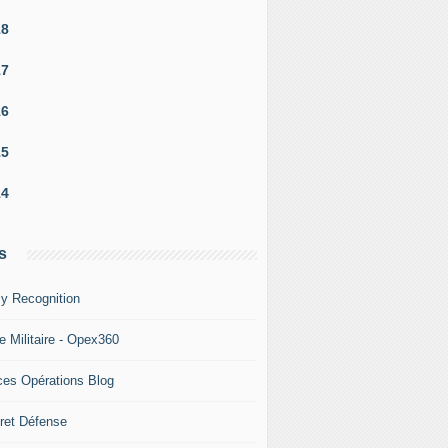
18
17
16
15
14
s
y Recognition
e Militaire - Opex360
ces Opérations Blog
ret Défense