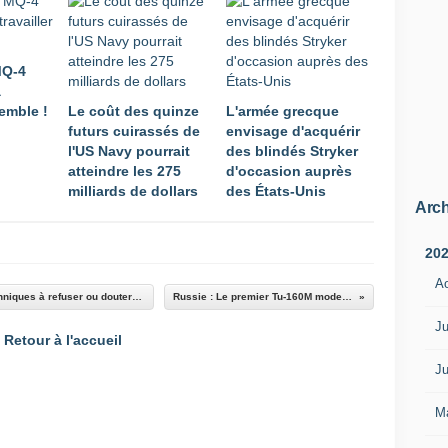
MQ-4
à
semble !
Le coût des quinze
L'armée grecque
futurs cuirassés de
envisage d'acquérir
l'US Navy pourrait
des blindés Stryker
atteindre les 275
d'occasion auprès
milliards de dollars
des États-Unis
Arch
20
A
Les fake news pousseraient un tiers des Britanniques à refuser ou douter d'un vaccin contre le Covid-19
Russie : Le premier Tu-160M modernisé aux essais
Ju
Retour à l'accueil
Ju
M