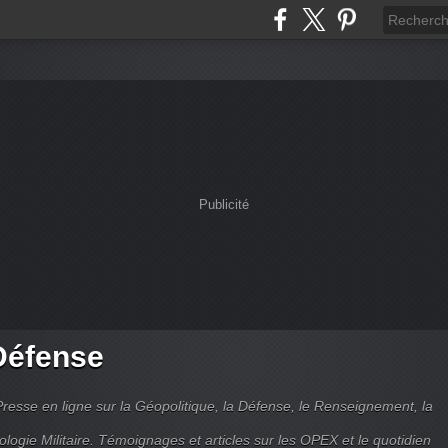
Publicité
Défense
Presse en ligne sur la Géopolitique, la Défense, le Renseignement, la
ologie Militaire. Témoignages et articles sur les OPEX et le quotidien