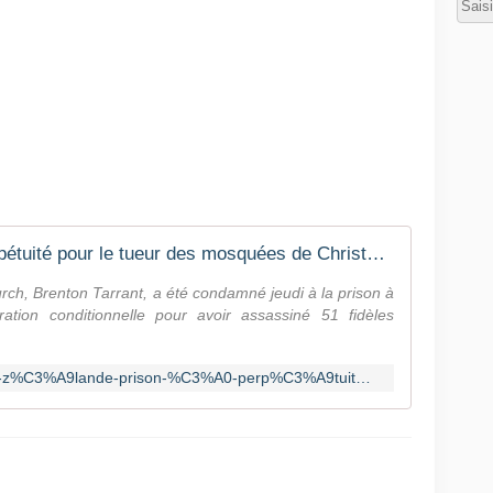
Nouvelle-Zélande: prison à perpétuité pour le tueur des mosquées de Christchurch
ch, Brenton Tarrant, a été condamné jeudi à la prison à
ération conditionnelle pour avoir assassiné 51 fidèles
https://fr.news.yahoo.com/nouvelle-z%C3%A9lande-prison-%C3%A0-perp%C3%A9tuit%C3%A9-045034345.html