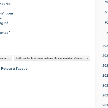
Av
heures,
M
on" pour
a
Fé
agir à
gentes"
Ja
20
20
USA : Trump accuse Biden de se droguer et exige un "test antidopage" avant de débattre avec lui
Lutte contre la désinformation et la manipulation d'opinion : les dernières Fake News sur le coronavirus
20
Retour à l'accueil
20
20
20
20