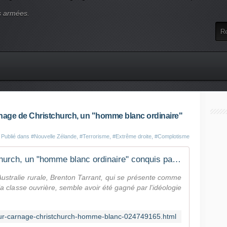
s armées.
rnage de Christchurch, un "homme blanc ordinaire"
Publié dans
#Nouvelle Zélande
,
#Terrorisme
,
#Extrême droite
,
#Complotisme
L'auteur du carnage de Christchurch, un "homme blanc ordinaire" conquis par le fascisme
'Australie rurale, Brenton Tarrant, qui se présente comme
a classe ouvrière, semble avoir été gagné par l'idéologie
teur-carnage-christchurch-homme-blanc-024749165.html