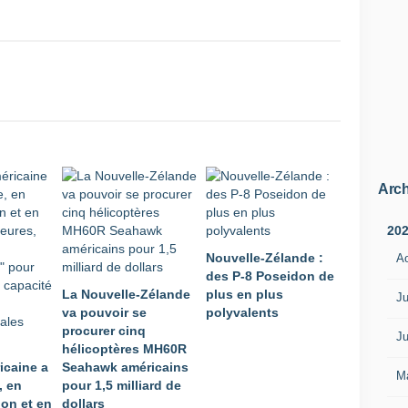
Arch
20
Nouvelle-Zélande :
A
des P-8 Poseidon de
La Nouvelle-Zélande
plus en plus
Ju
va pouvoir se
polyvalents
procurer cinq
Ju
hélicoptères MH60R
icaine a
Seahawk américains
M
, en
pour 1,5 milliard de
ion et en
dollars