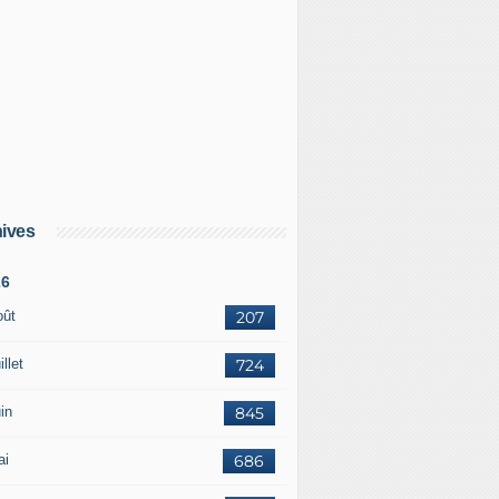
ives
26
oût
207
illet
724
in
845
ai
686