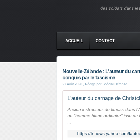
des soldats dans le
ACCUEIL
CONTACT
Nouvelle-Zélande : L'auteur du ca
conquis par le fascisme
27 Août 2020
, Rédigé par Spécial Défense
Ancien instructeur de fitness dans l
un "homme blanc ordinaire" issu de l
...
https://fr.news.yahoo.com/lau