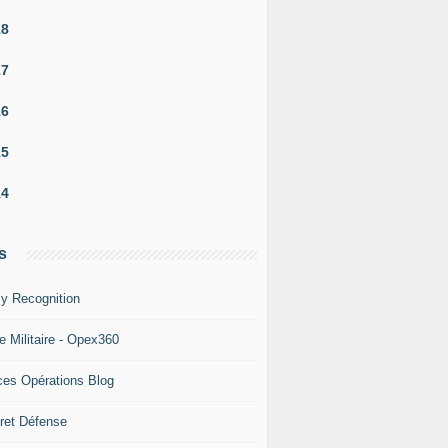
18
17
16
15
14
s
y Recognition
e Militaire - Opex360
ces Opérations Blog
ret Défense