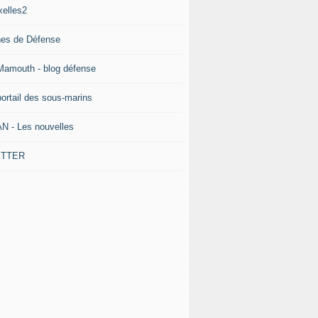
xelles2
nes de Défense
Mamouth - blog défense
portail des sous-marins
N - Les nouvelles
ITTER