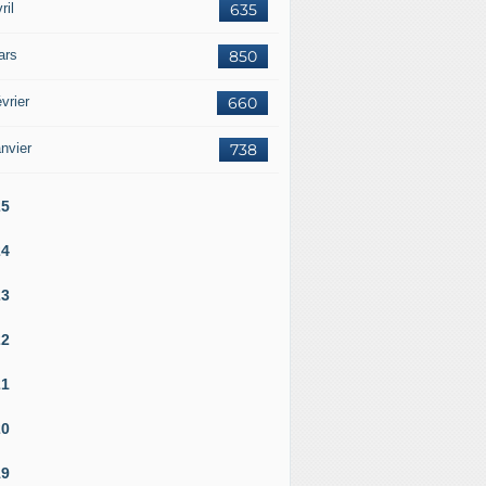
ril
635
ars
850
vrier
660
nvier
738
25
24
23
22
21
20
19