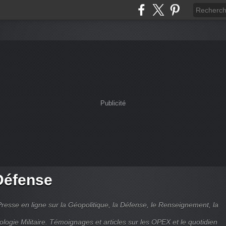
Publicité
Défense
Presse en ligne sur la Géopolitique, la Défense, le Renseignement, la
ologie Militaire. Témoignages et articles sur les OPEX et le quotidien