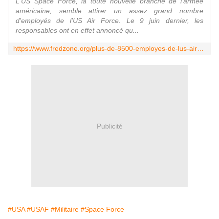
L'US Space Force, la toute nouvelle branche de l'armée
américaine, semble attirer un assez grand nombre
d'employés de l'US Air Force. Le 9 juin dernier, les
responsables ont en effet annoncé qu...
https://www.fredzone.org/plus-de-8500-employes-de-lus-air-force-ont-volontairement-rejoint-lus-space-force-225
Publicité
#USA
#USAF
#Militaire
#Space Force