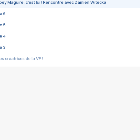
bey Maguire, c'est lui ! Rencontre avec Damien Witecka
e 6
e 5
e 4
e 3
s créatrices de la VF !
e 2
e 1
e Mektoub My Love arrive enfin ! Rencontre avec Shaïn Boumedine et Sal
i : après Toni en famille
elle réalise le bouleversant Dites lui que je l'aime
ais ! Rencontre autour de Vie privée de Rebecca Zlotowski
 de Marguerite, Grave... Rencontre avec Ella Rumpf