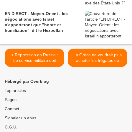
EN DIRECT - Moyen-Orient : les
négociations avec Israël
n'apporteront que "honte et
humiliation", dit le Hezbollah
< Répression en Russie :
La Grèce ne voudrait plus
Le service militaire doit
acheter les frégates de
briser l’opposant russe
défense et d'intervention à
Ruslan Shaveddinov.
la France >
Hébergé par Overblog
Top articles
Pages
Contact
Signaler un abus
C.G.U.