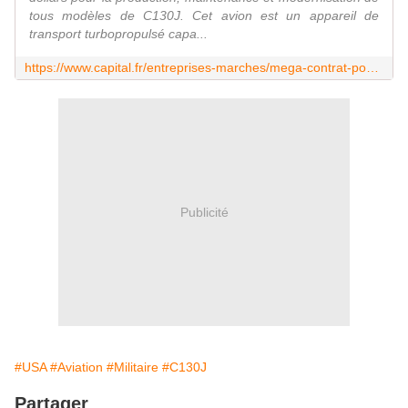
tous modèles de C130J. Cet avion est un appareil de
transport turbopropulsé capa...
https://www.capital.fr/entreprises-marches/mega-contrat-pour-le-legendaire-avion-de-transport-militaire-c130j-1375728
Publicité
#USA
#Aviation
#Militaire
#C130J
Partager