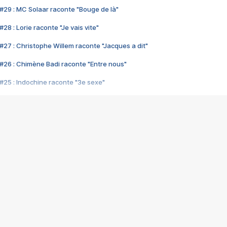
#29 : MC Solaar raconte "Bouge de là"
28 : Lorie raconte "Je vais vite"
#27 : Christophe Willem raconte "Jacques a dit"
#26 : Chimène Badi raconte "Entre nous"
#25 : Indochine raconte "3e sexe"
#24 : Zaho raconte "C'est chelou"
#23 : Patrick Bruel raconte "Au café des délices"
#22 : Kyo raconte "Le chemin"
#21 : Nolwenn Leroy raconte "Cassé"
#20 : Patrick Hernandez raconte "Born to be alive"
#19 : Lorie raconte "Près de moi"
#18 : Michael Jones raconte "A nos actes manqués" (avec Jean-Jacque