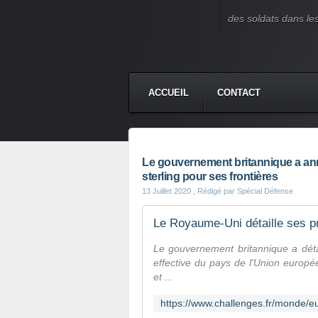
des soldats dans le
ACCUEIL
CONTACT
Le gouvernement britannique a ann
sterling pour ses frontières
13 Juillet 2020
, Rédigé par Spécial Défense
Le Royaume-Uni détaille ses pr
Le gouvernement britannique a détail
effective du pays de l'Union europé
et ...