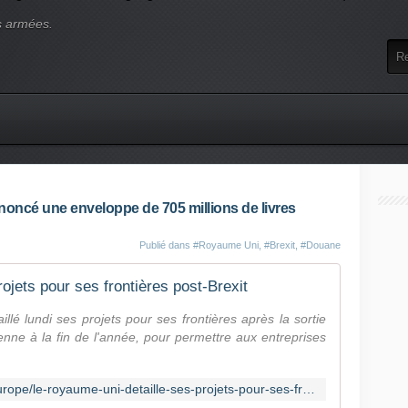
s armées.
oncé une enveloppe de 705 millions de livres
Publié dans
#Royaume Uni
,
#Brexit
,
#Douane
ojets pour ses frontières post-Brexit
lé lundi ses projets pour ses frontières après la sortie
enne à la fin de l'année, pour permettre aux entreprises
https://www.challenges.fr/monde/europe/le-royaume-uni-detaille-ses-projets-pour-ses-frontieres-post-brexit_719334