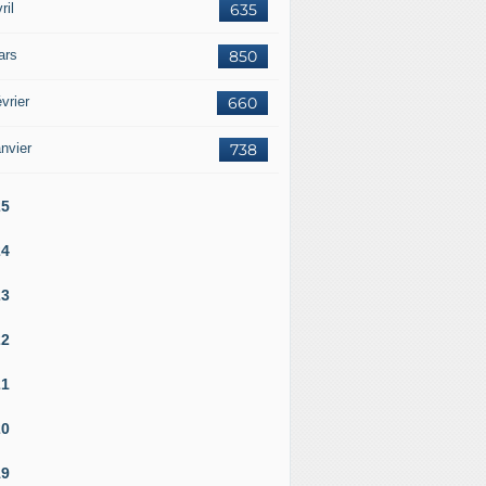
ril
635
ars
850
vrier
660
nvier
738
25
24
23
22
21
20
19