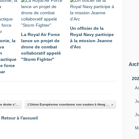
Un officier de la
La Royal Air Force
Royal Navy participe
onie, la
lance un projet de
à la mission Jeanne
va
drone de combat
d'Arc
n
collaboratif appelé
tactique
"Storm Fighter"
Arch
e force
har
20
A
Ju
Autriche / Scandale Wirecard : droite et extrême droite s'accusent d'espionnage prorusse
L'Union Européenne coordonne son soutien à Hong Kong et met la Chine en garde
Ju
Retour à l'accueil
M