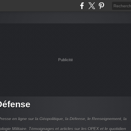
Publicité
Défense
Presse en ligne sur la Géopolitique, la Défense, le Renseignement, la
ologie Militaire. Témoignages et articles sur les OPEX et le quotidien