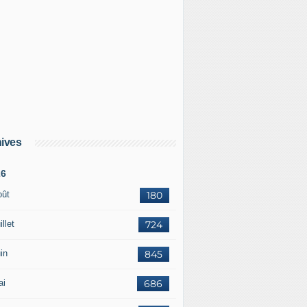
ives
26
oût
180
illet
724
in
845
ai
686