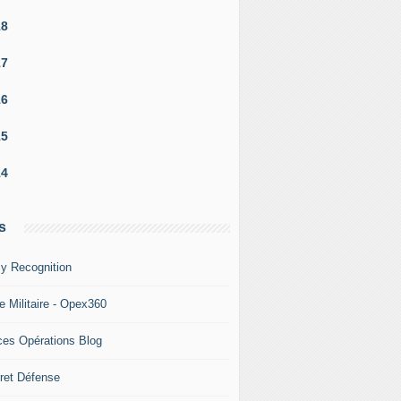
18
17
16
15
14
s
y Recognition
e Militaire - Opex360
ces Opérations Blog
ret Défense