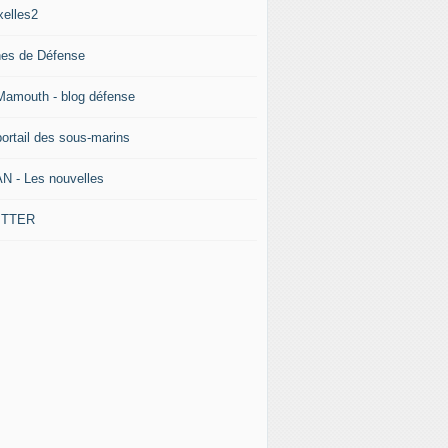
xelles2
nes de Défense
Mamouth - blog défense
portail des sous-marins
N - Les nouvelles
ITTER