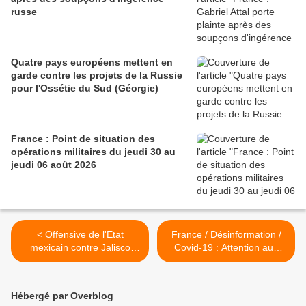
russe
Quatre pays européens mettent en
garde contre les projets de la Russie
pour l'Ossétie du Sud (Géorgie)
France : Point de situation des
opérations militaires du jeudi 30 au
jeudi 06 août 2026
< Offensive de l'Etat
France / Désinformation /
mexicain contre Jalisco
Covid-19 : Attention aux
Nouvelle Generation, le
nombreuses Fake News de
cartel de drogue ultra
la semaine ! >
violent le plus puissant du
Hébergé par Overblog
pays.