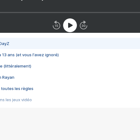
 DayZ
 a 13 ans (et vous l'avez ignoré)
e (littéralement)
im Rayan
 toutes les règles
s les jeux vidéo
us choquant de Rockstar ? - Le scandale BULLY
e plus moche de Steam
du RÊVE tourne au CAUCHEMAR