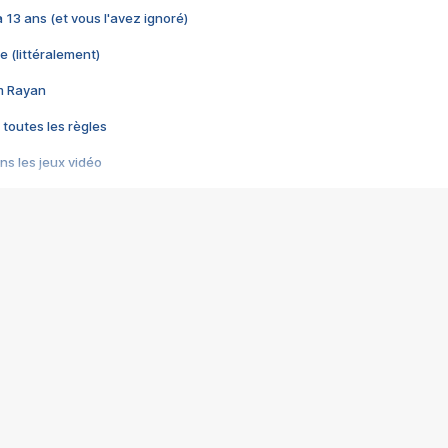
 a 13 ans (et vous l'avez ignoré)
e (littéralement)
im Rayan
 toutes les règles
s les jeux vidéo
us choquant de Rockstar ? - Le scandale BULLY
e plus moche de Steam
du RÊVE tourne au CAUCHEMAR
pendant 8 heures
it… à tort
umiliés par un jeu vidéo
ire - Final Fantasy 8