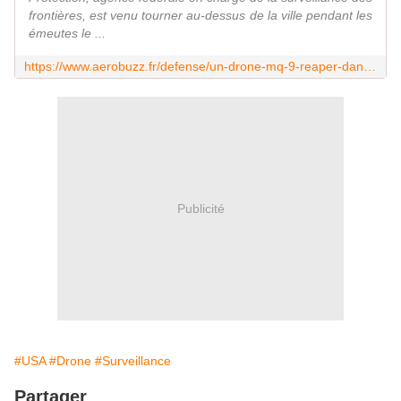
frontières, est venu tourner au-dessus de la ville pendant les
émeutes le ...
https://www.aerobuzz.fr/defense/un-drone-mq-9-reaper-dans-le-ciel-de-minneapolis/
Publicité
#USA
#Drone
#Surveillance
Partager