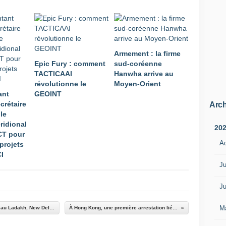
Armement : la firme
Epic Fury : comment
sud-coréenne
TACTICAAI
Hanwha arrive au
révolutionne le
Moyen-Orient
ant
GEOINT
crétaire
Arch
le
ridional
20
ACT pour
A
projets
CI
Ju
Ju
M
Après un affrontement meurtrier avec la Chine au Ladakh, New Delhi prend des mesures de rétorsion d’ordre économique.
À Hong Kong, une première arrestation liée à la controversée loi sur la sécurité