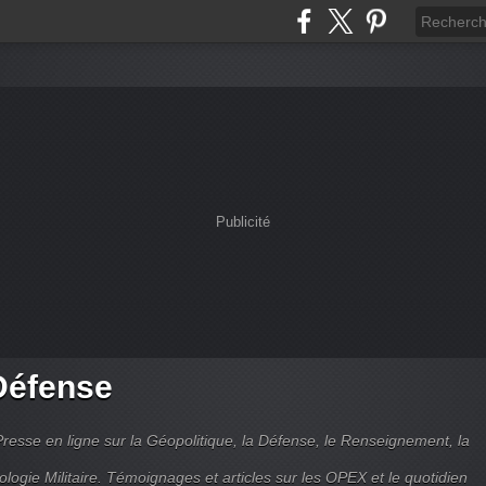
Publicité
Défense
Presse en ligne sur la Géopolitique, la Défense, le Renseignement, la
ologie Militaire. Témoignages et articles sur les OPEX et le quotidien