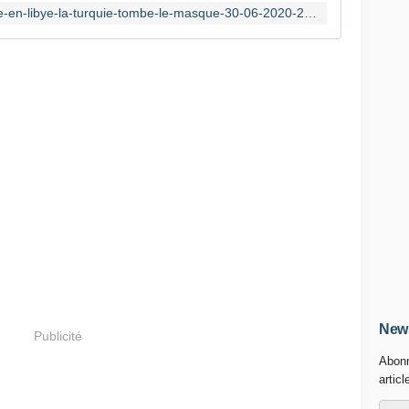
https://www.lepoint.fr/debats/tribune-en-libye-la-turquie-tombe-le-masque-30-06-2020-2382355_2.php
News
Publicité
Abonn
articl