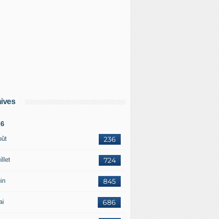
ives
26
oût
236
illet
724
in
845
ai
686