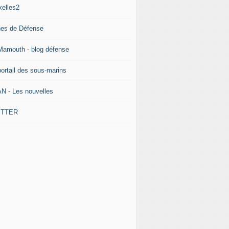
xelles2
nes de Défense
Mamouth - blog défense
portail des sous-marins
N - Les nouvelles
ITTER