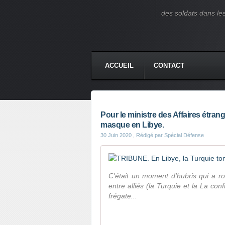
des soldats dans le
ACCUEIL
CONTACT
Pour le ministre des Affaires étran
masque en Libye.
30 Juin 2020
, Rédigé par Spécial Défense
C'était un moment d'hubris qui a r
entre alliés (la Turquie et la La conf
frégate...