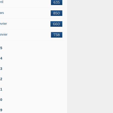
ril
635
ars
850
vrier
660
nvier
738
25
24
23
22
21
20
19