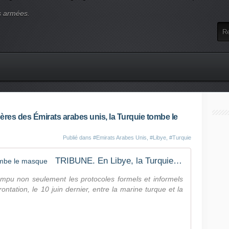
s armées.
gères des Émirats arabes unis, la Turquie tombe le
Publié dans
#Emirats Arabes Unis
,
#Libye
,
#Turquie
TRIBUNE. En Libye, la Turquie tombe le masque
ompu non seulement les protocoles formels et informels
rontation, le 10 juin dernier, entre la marine turque et la