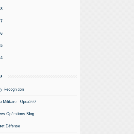
18
17
16
15
14
s
y Recognition
e Militaire - Opex360
ces Opérations Blog
ret Défense