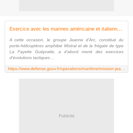
Exercice avec les marines américaine et italienne pour le groupe Jeanne d'Arc
A cette occasion, le groupe Jeanne d'Arc, constitué du
porte-hélicoptères amphibie Mistral et de la frégate de type
La Fayette Guépratte, a d'abord mené des exercices
d'évolutions tactiques ...
https://www.defense.gouv.fr/operations/maritime/mission-jeanne-d-arc/exercice-avec-les-marines-americaine-et-italienne-pour-le-groupe-jeanne-d-arc
Publicité