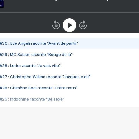
#30 : Eve Angeli raconte "Avant de partir"
#29 : MC Solaar raconte "Bouge de là"
28 : Lorie raconte "Je vais vite"
#27 : Christophe Willem raconte "Jacques a dit"
#26 : Chimène Badi raconte "Entre nous"
#25 : Indochine raconte "3e sexe"
#24 : Zaho raconte "C'est chelou"
#23 : Patrick Bruel raconte "Au café des délices"
#22 : Kyo raconte "Le chemin"