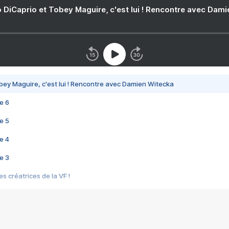
 DiCaprio et Tobey Maguire, c'est lui ! Rencontre avec Dam
bey Maguire, c'est lui ! Rencontre avec Damien Witecka
e 6
e 5
e 4
e 3
s créatrices de la VF !
e 2
e 1