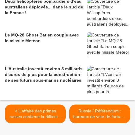
Deux hélicoptères bombardiers d'eau
australiens déployés... dans le sud de
la France !
Le MQ-28 Ghost Bat en couple avec
le missile Meteor
L'Australie investit environ 3 milliards
d'euros de plus pour la construction
de ses futurs sous-marins nucléaires
< L'affaire des primes
Russie / Référendum :
russes confirme la difficulté
bureaux de vote de fortune,
d'un rapprochement Trump-
cadeaux, pressions
Poutine
d'employeurs sur leurs
salariés.... >