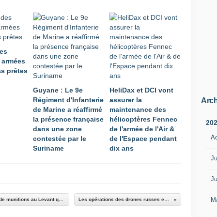
d
e
f
o
n
des
d
s armées
,
as prêtes
l
u
Guyane : Le 9e
HeliDax et DCI vont
d
Régiment d'Infanterie
assurer la
i
Arch
de Marine a réaffirmé
maintenance des
o
la présence française
hélicoptères Fennec
n
20
dans une zone
de l'armée de l'Air &
,
A
contestée par le
de l'Espace pendant
r
Suriname
dix ans
a
m
Ju
p
a
Ju
n
t
M
En 2019, l'armée de l'Air a tiré presque autant de munitions au Levant qu'au Sahel
Les opérations des drones russes en Syrie
e
d