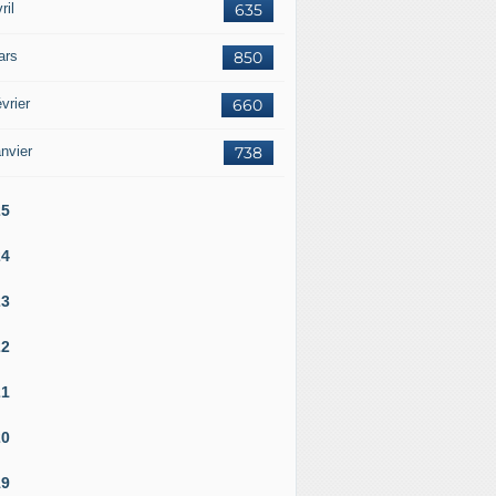
ril
635
ars
850
vrier
660
nvier
738
25
24
23
22
21
20
19