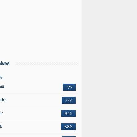
ives
26
oût
177
illet
724
in
845
ai
686