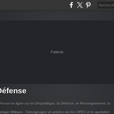
Publicité
Défense
Presse en ligne sur la Géopolitique, la Défense, le Renseignement, la
ologie Militaire. Témoignages et articles sur les OPEX et le quotidien