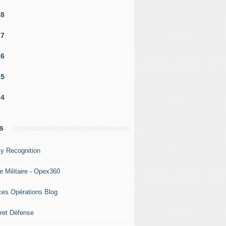
18
17
16
15
14
s
y Recognition
e Militaire - Opex360
ces Opérations Blog
ret Défense