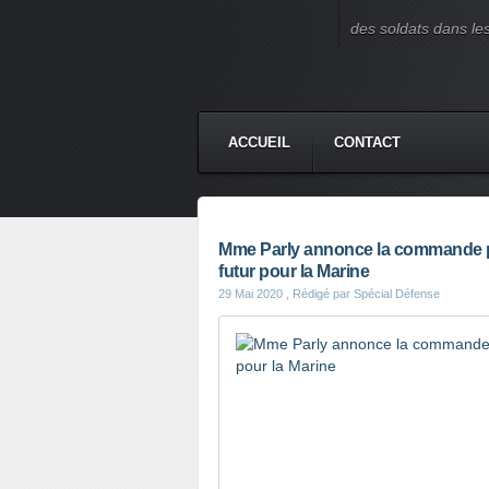
des soldats dans le
ACCUEIL
CONTACT
Mme Parly annonce la commande pr
futur pour la Marine
29 Mai 2020
, Rédigé par Spécial Défense