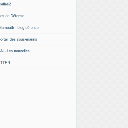
xelles2
nes de Défense
Mamouth - blog défense
portail des sous-marins
N - Les nouvelles
ITTER