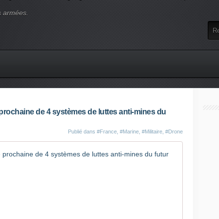
s armées.
ochaine de 4 systèmes de luttes anti-mines du
Publié dans
#France
,
#Marine
,
#Militaire
,
#Drone
Mme Parly
I
l
e
x
i